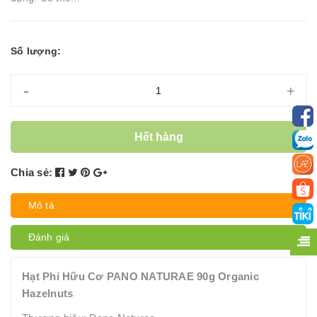
Số lượng:
-
+
Hết hàng
Chia sẻ:
Mô tả
Đánh giá
Hạt Phỉ Hữu Cơ PANO NATURAE 90g Organic
Hazelnuts