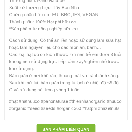
Thương hiệu: Pano Naturae
Xuất xứ thương hiệu: Tây Ban Nha
Chứng nhận hữu cơ: EU, BRC, IFS, VEGAN
Thành phần:
100% Hạt phỉ hữu cơ
*Sản phẩm từ nông nghiệp hữu cơ
Cách sử dụng: Có thể ăn liền hoặc sử dụng làm sữa hạt
hoặc làm nguyên liệu cho các món ăn, bánh…
Các loại hạt do có kích thước lớn nên trẻ em dưới 3 tuổi
không nên sử dụng trực tiếp, cần xay/nghiền nhỏ trước
khi sử dụng.
Bảo quản ở nơi khô ráo, thoáng mát và tránh ánh sáng.
Sau khi mở túi, bảo quản trong tủ lạnh ở nhiệt độ <9 độ
C và sử dụng hết trong vòng 1 tuần
#hạt #hathuuco #panonaturae #thiennhanorganic #huuco
#organic #seed #seeds #organic360 #hatphi #hazelnuts
SẢN PHẨM LIÊN QUAN