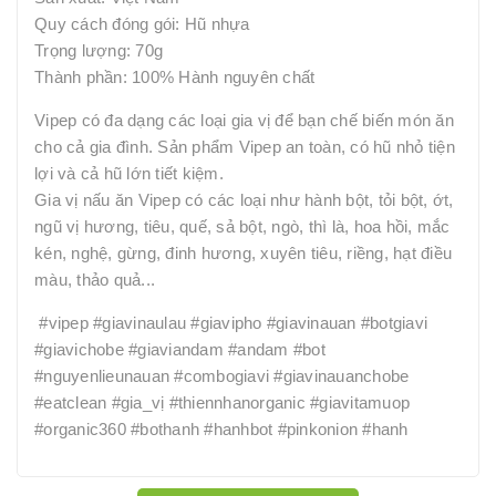
Quy cách đóng gói: Hũ nhựa
Trọng lượng: 70g
Thành phần: 100% Hành nguyên chất
Vipep có đa dạng các loại gia vị để bạn chế biến món ăn
cho cả gia đình. Sản phẩm Vipep an toàn, có hũ nhỏ tiện
lợi và cả hũ lớn tiết kiệm.
Gia vị nấu ăn Vipep có các loại như hành bột, tỏi bột, ớt,
ngũ vị hương, tiêu, quế, sả bột, ngò, thì là, hoa hồi, mắc
kén, nghệ, gừng, đinh hương, xuyên tiêu, riềng, hạt điều
màu, thảo quả...
#vipep #giavinaulau #giavipho #giavinauan #botgiavi
#giavichobe #giaviandam #andam #bot
#nguyenlieunauan #combogiavi #giavinauanchobe
#eatclean #gia_vị #thiennhanorganic #giavitamuop
#organic360 #bothanh #hanhbot #pinkonion #hanh