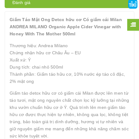
Đánh giá
Giấm Táo Mật Ong Detox hữu cơ Có giấm cái Milan
ANDREA MILANO Organic Apple Cider Vinegar with
Honey With The Mother 500ml
Thương hiệu: Andrea Milano
Chứng nhận hữu cơ Châu Âu – EU
Xuất xứ: Ý
Dung tích: chai nhỏ 500ml
Thành phần: Giấm táo hữu cơ, 10% nước ép táo cô đặc,
2% mật ong
Giấm táo detox hữu cơ có giấm cái Milan được lên men từ
táo tươi, mật ong nguyên chất chọn lọc kỹ lưỡng tại những
khu vườn chuẩn hữu cơ ở Ý. Quá trình lên men giấm táo
hữu cơ được thực hiện tự nhiên, không qua lọc, không tiệt
trùng, bảo toàn giá trị dinh dưỡng, hương vị tự nhiên và
giữ nguyên giấm mẹ mang đến những khả năng chăm sóc
sức khỏe tuyệt vời.