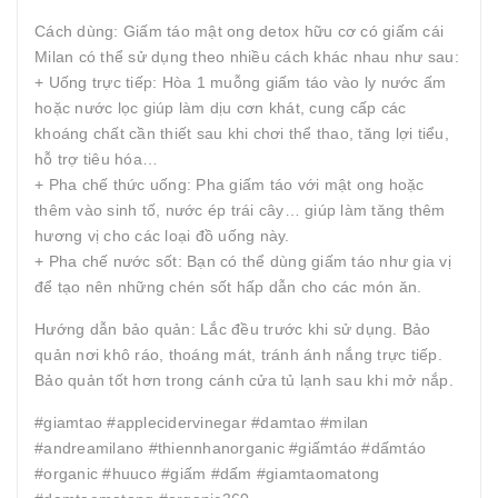
Cách dùng: Giấm táo mật ong detox hữu cơ có giấm cái
Milan có thể sử dụng theo nhiều cách khác nhau như sau:
+ Uống trực tiếp: Hòa 1 muỗng giấm táo vào ly nước ấm
hoặc nước lọc giúp làm dịu cơn khát, cung cấp các
khoáng chất cần thiết sau khi chơi thể thao, tăng lợi tiểu,
hỗ trợ tiêu hóa…
+ Pha chế thức uống: Pha giấm táo với mật ong hoặc
thêm vào sinh tố, nước ép trái cây… giúp làm tăng thêm
hương vị cho các loại đồ uống này.
+ Pha chế nước sốt: Bạn có thể dùng giấm táo như gia vị
để tạo nên những chén sốt hấp dẫn cho các món ăn.
Hướng dẫn bảo quản: Lắc đều trước khi sử dụng. Bảo
quản nơi khô ráo, thoáng mát, tránh ánh nắng trực tiếp.
Bảo quản tốt hơn trong cánh cửa tủ lạnh sau khi mở nắp.
#giamtao #applecidervinegar #damtao #milan
#andreamilano #thiennhanorganic #giấmtáo #dấmtáo
#organic #huuco #giấm #dấm #giamtaomatong