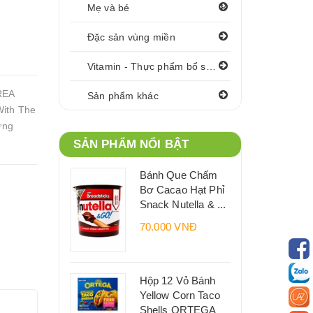
Mẹ và bé
Đặc sản vùng miền
Vitamin - Thực phẩm bổ sung
REA
Sản phẩm khác
With The
ứng
SẢN PHẨM NỔI BẬT
Bánh Que Chấm
Bơ Cacao Hạt Phỉ
Snack Nutella & ...
70.000 VNĐ
Hộp 12 Vỏ Bánh
Yellow Corn Taco
Shells ORTEGA