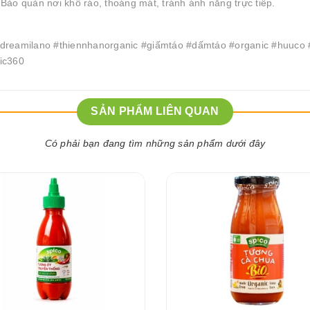
Bảo quản nơi khô ráo, thoáng mát, tránh ánh nắng trực tiếp.
ndreamilano #thiennhanorganic #giấmtáo #dấmtáo #organic #huuco
ic360
SẢN PHẨM LIÊN QUAN
Có phải bạn đang tìm những sản phẩm dưới đây