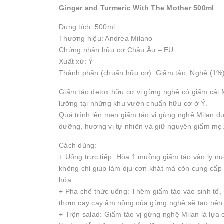
Ginger and Turmeric With The Mother 500ml
Dung tích: 500ml
Thương hiệu: Andrea Milano
Chứng nhận hữu cơ Châu Âu – EU
Xuất xứ: Ý
Thành phần (chuẩn hữu cơ): Giấm táo, Nghệ (1%)
Giấm táo detox hữu cơ vị gừng nghệ có giấm cái M
lưỡng tại những khu vườn chuẩn hữu cơ ở Ý.
Quá trình lên men giấm táo vị gừng nghệ Milan được
dưỡng, hương vị tự nhiên và giữ nguyên giấm mẹ
Cách dùng:
+ Uống trực tiếp: Hòa 1 muỗng giấm táo vào ly n
không chỉ giúp làm dịu cơn khát mà còn cung cấp kh
hóa…
+ Pha chế thức uống: Thêm giấm táo vào sinh tố,
thơm cay cay ấm nồng của gừng nghệ sẽ tạo nên t
+ Trộn salad: Giấm táo vị gừng nghệ Milan là lựa