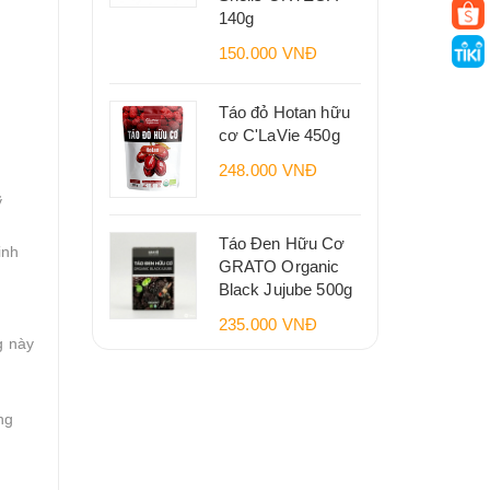
140g
150.000 VNĐ
Táo đỏ Hotan hữu
cơ C'LaVie 450g
248.000 VNĐ
ỹ
Táo Đen Hữu Cơ
inh
GRATO Organic
Black Jujube 500g
235.000 VNĐ
g này
ng