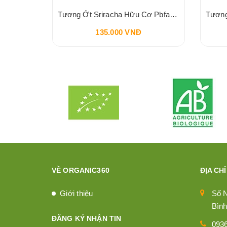
Sốt Socola HERSHEY'S Syrup Chocolate 680g 24oz
Tương Ớt Sriracha Hữu Cơ Pbfarm 230g
135.000 VNĐ
VỀ ORGANIC360
ĐỊA CHỈ
Giới thiệu
Số 
Bình
ĐĂNG KÝ NHẬN TIN
093