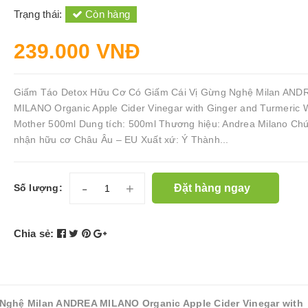
Trạng thái:
Còn hàng
239.000 VNĐ
Giấm Táo Detox Hữu Cơ Có Giấm Cái Vị Gừng Nghệ Milan AND
MILANO Organic Apple Cider Vinegar with Ginger and Turmeric 
Mother 500ml Dung tích: 500ml Thương hiệu: Andrea Milano Ch
nhận hữu cơ Châu Âu – EU Xuất xứ: Ý Thành...
-
+
Đặt hàng ngay
Số lượng:
Chia sẻ:
Nghệ Milan ANDREA MILANO Organic Apple Cider Vinegar with