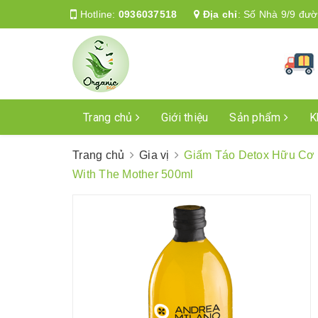
Hotline:
0936037518
Địa chỉ
:
Số Nhà 9/9 đườ
Trang chủ
Giới thiệu
Sản phẩm
K
Trang chủ
Gia vị
Giấm Táo Detox Hữu Cơ 
With The Mother 500ml