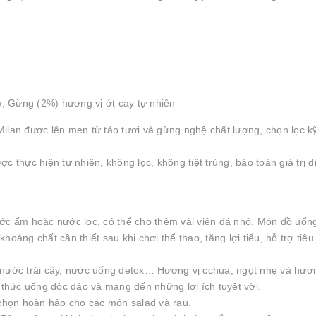
, Gừng (2%) hương vị ớt cay tự nhiên
ilan được lên men từ táo tươi và gừng nghệ chất lượng, chọn lọc k
 thực hiện tự nhiên, không lọc, không tiệt trùng, bảo toàn giá trị d
.
ước ấm hoặc nước lọc, có thể cho thêm vài viên đá nhỏ. Món đồ uốn
oáng chất cần thiết sau khi chơi thể thao, tăng lợi tiểu, hỗ trợ tiêu
 nước trái cây, nước uống detox… Hương vị cchua, ngọt nhẹ và hươ
hức uống độc đáo và mang đến những lợi ích tuyệt vời.
 chọn hoàn hảo cho các món salad và rau.