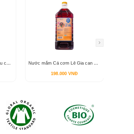
Tương cà chua BIO Spico hữu cơ 255gr
Nước mắm Cá cơm Lê Gia can 2 lít
B
198.000 VNĐ