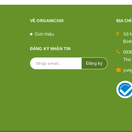
VỀ ORGANIC360
ĐỊA CHỈ
Giới thiệu
Số 
Bình
ĐĂNG KÝ NHẬN TIN
093
Thứ 
Đăng ký
yun