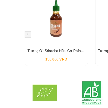
Sốt Socola HERSHEY'S Syrup Chocolate 680g 24oz
Tương Ớt Sriracha Hữu Cơ Pbfarm 230g
135.000 VNĐ