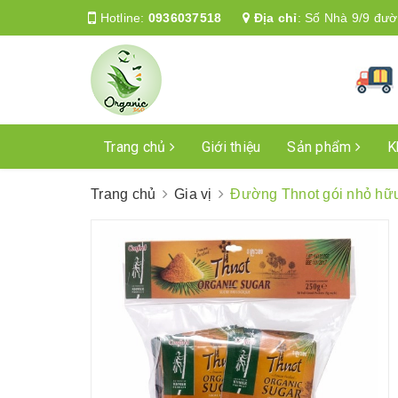
Hotline:
0936037518
Địa chỉ
:
Số Nhà 9/9 đườ
Trang chủ
Giới thiệu
Sản phẩm
K
Trang chủ
Gia vị
Đường Thnot gói nhỏ hữu 