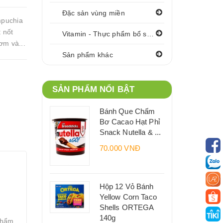
Đặc sản vùng miền
mpuchia
 nốt
Vitamin - Thực phẩm bổ sung
ơm và...
Sản phẩm khác
SẢN PHẨM NỔI BẬT
Bánh Que Chấm
Bơ Cacao Hạt Phỉ
Snack Nutella & ...
70.000 VNĐ
Hộp 12 Vỏ Bánh
Yellow Corn Taco
Shells ORTEGA
140g
phẩm