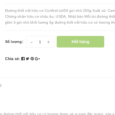
Đường thốt nốt hữu cơ Confirel túi/50 gói nhỏ 250g Xuất xứ: Ca
Chứng nhận hữu cơ châu âu, USDA, Nhật bản Mỗi túi đường thốt
gồm 5 gói nhỏ khối lượng 5g đường thốt nốt hữu cơ có hương th
-
+
Hết hàng
Số lượng:
Chia sẻ:
g
 5g đường thốt nốt hữu cơ có hương thơm và vị ngọt đặc trưng, sản 