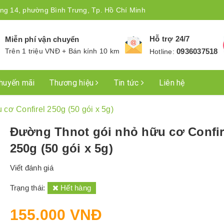
ng 14, phường Bình Trưng, Tp. Hồ Chí Minh
Hỗ trợ 24/7
Miễn phí vận chuyển
Trên 1 triệu VNĐ + Bán kính 10 km
0936037518
Hotline:
huyến mãi
Thương hiệu
Tin tức
Liên hệ
cơ Confirel 250g (50 gói x 5g)
Đường Thnot gói nhỏ hữu cơ Confir
250g (50 gói x 5g)
Viết đánh giá
Trạng thái:
Hết hàng
155.000 VNĐ