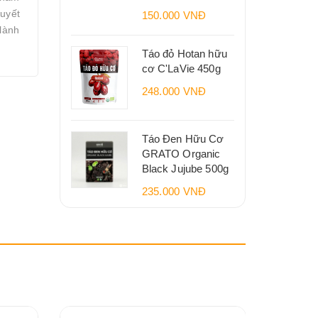
huyết
150.000 VNĐ
lành
Táo đỏ Hotan hữu
cơ C'LaVie 450g
248.000 VNĐ
Táo Đen Hữu Cơ
GRATO Organic
Black Jujube 500g
235.000 VNĐ