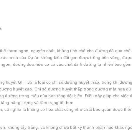
S.
thế thơm ngon, nguyên chất, không tinh chế cho đường đã qua chế 
c xác minh của Dự án không biến đổi gen được trồng bền vững, đượ
ơm ngon, đường dừa hữu cơ có các chất dinh dưỡng tự nhiên bao gồm
 huyết GI = 35 là loại có chỉ số đường huyết thấp, trong khi đườn
ố đường huyết cao. Chỉ số đường huyết thấp trong đường mật hoa d
g đường trong máu của bạn tăng đột biến. Điều này giúp cho việc đ
 tăng năng lượng và tâm trạng tốt hơn.
n, có nghĩa là không có hóa chất cũng như chất bảo quản được thê
hiên, không tẩy trắng, và không chứa bất kỳ thành phần nào khác ngo