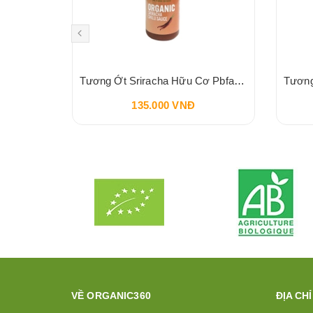
Sốt Socola HERSHEY'S Syrup Chocolate 680g 24oz
Tương Ớt Sriracha Hữu Cơ Pbfarm 230g
135.000 VNĐ
VỀ ORGANIC360
ĐỊA CHỈ