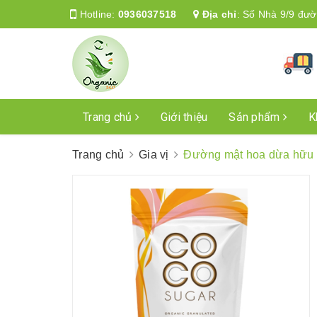
Hotline:
0936037518
Địa chỉ
:
Số Nhà 9/9 đườ
Trang chủ
Giới thiệu
Sản phẩm
K
Trang chủ
Gia vị
Đường mật hoa dừa hữu