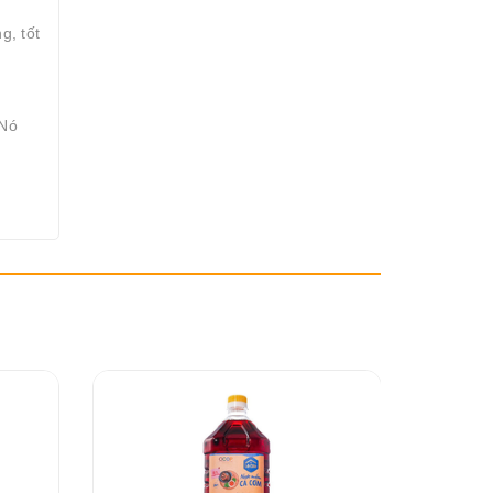
g, tốt
 Nó