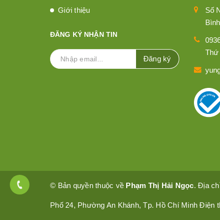
Giới thiệu
Số 
Bình
ĐĂNG KÝ NHẬN TIN
093
Thứ 
Đăng ký
yun
© Bản quyền thuộc về
Phạm Thị Hải Ngọc
. Địa c
Phố 24, Phường An Khánh, Tp. Hồ Chí Minh Điện t