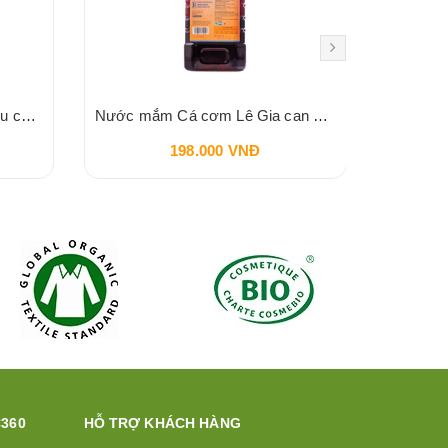
Tương cà chua BIO Spico hữu cơ 255gr
Nước mắm Cá cơm Lê Gia can 2 lít
B
198.000 VNĐ
360
HỖ TRỢ KHÁCH HÀNG