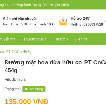
ng 14, phường Bình Trưng, Tp. Hồ Chí Minh
Hỗ trợ 24/7
Miễn phí vận chuyển
Trên 1 triệu VNĐ + Bán kính 10 km
0936037518
Hotline:
huyến mãi
Thương hiệu
Tin tức
Liên hệ
 cơ PT CoCo 454g
Đường mật hoa dừa hữu cơ PT CoC
454g
Viết đánh giá
Trạng thái:
Hết hàng
135.000 VNĐ