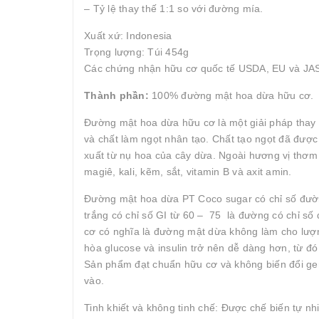
– Tỷ lệ thay thế 1:1 so với đường mía.
Xuất xứ: Indonesia
Trọng lượng: Túi 454g
Các chứng nhận hữu cơ quốc tế USDA, EU và JA
Thành phần:
100% đường mật hoa dừa hữu cơ.
Đường mật hoa dừa hữu cơ là một giải pháp thay 
và chất làm ngọt nhân tạo. Chất tạo ngọt đã đượ
xuất từ ​​nụ hoa của cây dừa. Ngoài hương vị th
magiê, kali, kẽm, sắt, vitamin B và axit amin.
Đường mật hoa dừa PT Coco sugar có chỉ số đường
trắng có chỉ số GI từ 60 – 75 là đường có chỉ s
cơ có nghĩa là đường mật dừa không làm cho lượn
hòa glucose và insulin trở nên dễ dàng hơn, từ đó
Sản phẩm đạt chuẩn hữu cơ và không biến đổi ge
vào.
Tinh khiết và không tinh chế: Được chế biến tự n