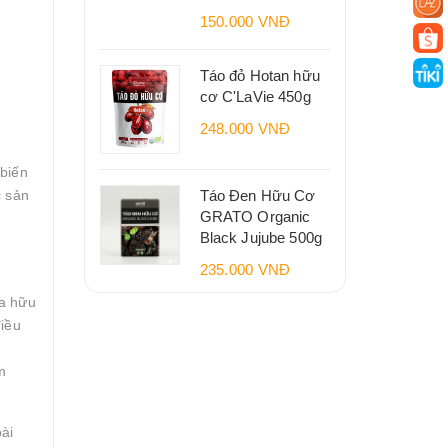
150.000 VNĐ
Táo đỏ Hotan hữu
cơ C'LaVie 450g
248.000 VNĐ
biến
c sản
Táo Đen Hữu Cơ
GRATO Organic
Black Jujube 500g
235.000 VNĐ
g
ừa hữu
iều
m
ài