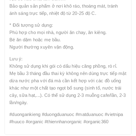
Bảo quản sản phẩm ở nơi khô ráo, thoáng mát, tránh
ánh sáng trực tiếp, nhiệt độ từ 20-25 độ C.
* Đối tượng sử dụng:
Phù hợp cho mọi nhà, người ăn chay, ăn kiêng.
Bé ăn dặm hoặc mẹ bầu.
Người thường xuyên vận động.
Lưu ý:
Không sử dụng khi gói có dấu hiệu căng phồng, rò rỉ.
Mẹ bầu 3 tháng đầu thai kỳ không nên dùng trực tiếp mật
dừa nước pha với đá mà cần kết hợp với các đồ uống
khác như một chất tạo ngọt bổ sung (sinh tố, nước trái
cây, sữa hạt,...). Có thể sử dụng 2-3 muỗng cafe/lần, 2-3
lần/ngày.
#duongankieng #duongduanuoc #matduanuoc #vietnipa
#huuco #organic #thiennhanorganic #organic360