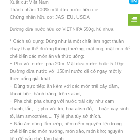
Xuất xứ: Việt Nam
Thành phần: 100% mật dừa nước hữu cơ
Chứng nhận hữu cơ: JAS, EU, USDA
Đường dừa nước hữu cơ VIETNIPA 550g, hũ nhựa
* Cách sử dụng: Dùng như là một chất làm ngọt thuần
chay thay thế đường thông thường, mật ong, mật mía để
chế biến các món ăn và thức uống:
+ Pha với nước: pha 20ml Mật dừa nước hoặc 5-10gr
Đường dừa nước với 150ml nước để có ngay một ly
thức uống giải khát
+ Dùng trực tiếp: ăn kèm với các món trái cây dầm,
khoai luộc, bánh tráng, trộn salad,…
+ Pha chế: pha chung với nước trái cây như cam,
chanh, tắc,…; pha với trà, hoa atiso đỏ,… hoặc xay sinh
tố, làm smoothies,... Tỷ lệ pha tùy sở thích.
+ Nấu ăn: dùng tẩm ướp, nêm nếm nguyên liệu trong
chế biến các món nướng, món xào, món kho; nguyên
liệu để nấu chè, làm bánh...