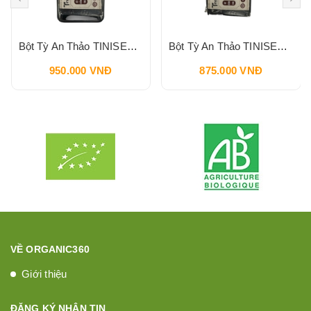
Bột Tỳ An Thảo TINISEED Hộp 900g
Bột Tỳ An Thảo TINISEED Gói Refill 900g
950.000 VNĐ
875.000 VNĐ
VỀ ORGANIC360
Giới thiệu
ĐĂNG KÝ NHẬN TIN