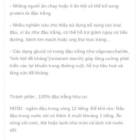
- Những người ăn chay hoặc ít ăn thịt có thể bổ sung
protein từ đậu trắng.
- Nhiều nghiên cứu cho thấy sử dụng bổ sung các loại
đậu, ví dụ như đậu trắng, có thể hỗ trợ giảm nguy cơ tiểu
đường, bệnh tim mạch hoặc ung thư trực tràng...
- Các dạng glucid có trong đậu trắng như oligosaccharide,
"tinh bột đề kháng"(resistant starch) giúp tăng cường phát
triển các lợi khuẩn trong đường ruột, hỗ trợ tiêu hoá và
tăng sức đề kháng.
Thành phần : 100% đậu trắng hữu cơ.
HDSD : ngâm đậu trong vòng 12 tiếng. Để khô ráo. Nấu
đậu trong nước sôi có thêm ít muối khoảng 1 tiếng. Ăn
nóng với cơm, thịt hoặc lạnh như món xà lách với nước
sốt.