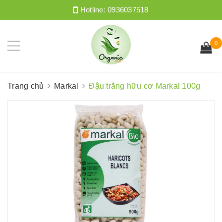
Hotline:
0936037518
0
Trang chủ
Markal
Đậu trắng hữu cơ Markal 100g