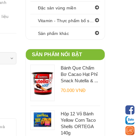
anh
Đặc sản vùng miền
 liệu
Vitamin - Thực phẩm bổ sung
Sản phẩm khác
SẢN PHẨM NỔI BẬT
Bánh Que Chấm
Bơ Cacao Hạt Phỉ
Snack Nutella & ...
70.000 VNĐ
Hộp 12 Vỏ Bánh
Yellow Corn Taco
Shells ORTEGA
 và
140g