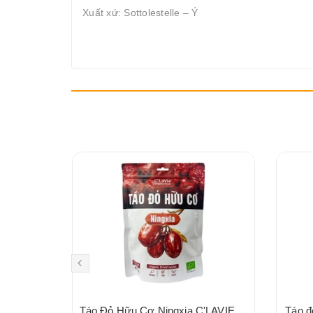
Xuất xứ: Sottolestelle – Ý
Đậu hà lan xanh hữu cơ Aztec Organics 200g
Táo Đỏ Hữu Cơ Ningxia C'LAVIE 450g
Táo đ