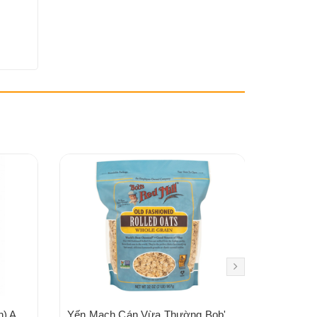
Yến mạch cán hữu cơ (ăn liền) Aztec Organics 180g
Yến Mạch Cán Vừa Thường Bob's Red Mill Old Fashioned Rolled Oats 907g