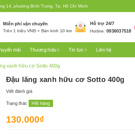
ng 14, phường Bình Trưng, Tp. Hồ Chí Minh
Hỗ trợ 24/7
Miễn phí vận chuyển
Trên 1 triệu VNĐ + Bán kính 10 km
0936037518
Hotline:
huyến mãi
Thương hiệu
Tin tức
Liên hệ
ng xanh hữu cơ Sotto 400g
Đậu lăng xanh hữu cơ Sotto 400g
Viết đánh giá
Trạng thái:
Hết hàng
130.000₫