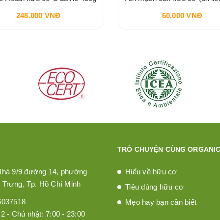
248.000 VNĐ
60.000 VNĐ
TRÒ CHUYỆN CÙNG ORGANIC
Nhà 9/9 đường 14, phường
Hiểu về hữu cơ
 Trưng, Tp. Hồ Chí Minh
Tiêu dùng hữu cơ
6037518
Mẹo hay bạn cần biết
2 - Chủ nhật: 7:00 - 23:00