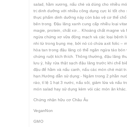
salad, hầm xương, nấu chè và dùng cho nhiều món
trị dinh dưỡng với nhiều công dụng cực kì tốt ch
thực phẩm dinh dưỡng này còn bảo vệ cơ thể chốn
bên trong. Đậu lăng xanh cung cấp nhiều loại vita
magie, protein, chất xơ… Khoáng chất magne và fol
ngừa chứng xơ vữa động mạch và các loại bệnh liê
nhi từ trong bụng mẹ, bởi nó có chứa axit folic – 
hòa tan trong đậu lăng có thể ngăn ngừa táo bón v
chứng ruột kích thích. Thông thường, đậu lăng 
lưu ý, hãy rửa thật sạch đậu lăng trước khi chế b
đậu để hầm và nấu canh, nấu các món chè mát tr
hạn.Hướng dẫn sử dụng:- Ngâm trong 2 phần nước
ráo, tỉ lệ 1 hạt 3 nước, nấu sôi, giảm lửa và nấu 
món salad hay sử dụng kèm vói các món ăn khác.-
Chứng nhận hữu cơ Châu Âu
VeganNon
GMO