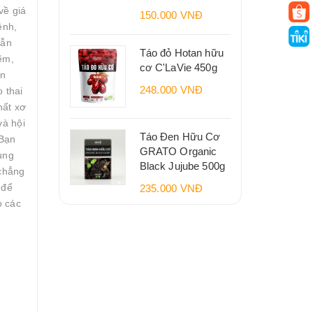
về giá
150.000 VNĐ
ệnh,
lẫn
Táo đỏ Hotan hữu
ẽm,
cơ C'LaVie 450g
ăn
248.000 VNĐ
 thai
hất xơ
và hội
Táo Đen Hữu Cơ
 Bạn
GRATO Organic
ụng
Black Jujube 500g
chẳng
 để
235.000 VNĐ
o các