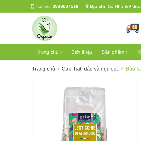
Hotline:
0936037518
Địa chỉ
:
Số Nhà 9/9 đườ
Trang chủ
Giới thiệu
Sản phẩm
K
Trang chủ
Gạo, hạt, đậu và ngũ cốc
Đậu lă