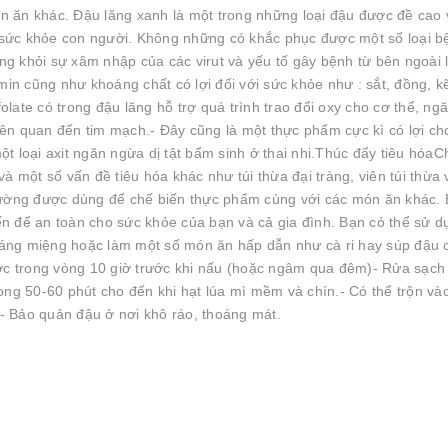
 ăn khác. Đậu lăng xanh là một trong những loại đậu được đề cao 
o sức khỏe con người. Không những có khắc phục được một số loại b
g khỏi sự xâm nhập của các virut và yếu tố gây bệnh từ bên ngoài 
min cũng như khoáng chất có lợi đối với sức khỏe như : sắt, đồng, k
ate có trong đậu lăng hỗ trợ quá trình trao đổi oxy cho cơ thể, ng
n quan đến tim mạch.- Đây cũng là một thực phẩm cực kì có lợi cho
một loại axit ngăn ngừa dị tật bẩm sinh ở thai nhi.Thúc đẩy tiêu hóaC
à một số vấn đề tiêu hóa khác như túi thừa đại tràng, viên túi thừa 
thường được dùng để chế biến thực phẩm cùng với các món ăn khác.
iến để an toàn cho sức khỏe của bạn và cả gia đình. Bạn có thể sử d
áng miệng hoặc làm một số món ăn hấp dẫn như cà ri hay súp đậu 
 trong vòng 10 giờ trước khi nấu (hoặc ngâm qua đêm)- Rửa sạch
trong 50-60 phút cho đến khi hạt lúa mì mềm và chín.- Có thể trộn và
 Bảo quản đậu ở nơi khô ráo, thoáng mát.