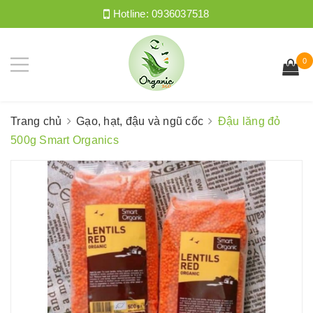
Hotline:
0936037518
0
Trang chủ
Gạo, hạt, đậu và ngũ cốc
Đậu lăng đỏ
500g Smart Organics