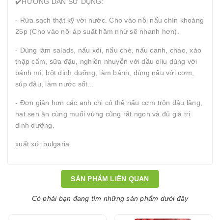
✔️HƯỚNG DẪN SỬ DỤNG:
- Rửa sạch thật kỹ với nước. Cho vào nồi nấu chín khoảng
25p (Cho vào nồi áp suất hầm nhừ sẽ nhanh hơn).
- Dùng làm salads, nấu xôi, nấu chè, nấu canh, cháo, xào
thập cẩm, sữa đậu, nghiền nhuyễn với dầu oliu dùng với
bánh mì, bột dinh dưỡng, làm bánh, dùng nấu với cơm,
súp đậu, làm nước sốt...
- Đơn giản hơn các anh chị có thể nấu cơm trộn đậu lăng,
hạt sen ăn cùng muối vừng cũng rất ngon và đủ giá trị
dinh dưỡng.
xuất xứ: bulgaria
SẢN PHẨM LIÊN QUAN
Có phải bạn đang tìm những sản phẩm dưới đây