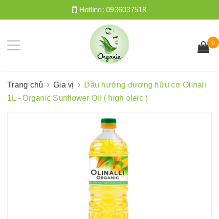
Hotline:
0936037518
0
Trang chủ
Gia vị
Dầu hướng dương hữu cơ Olinali
1L - Organic Sunflower Oil ( high oleic )