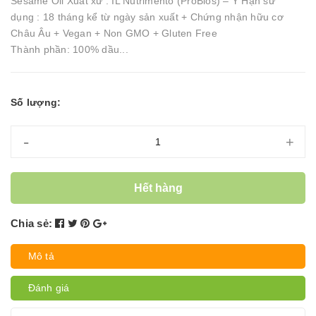
Sesame Oil Xuất xứ : IL Nutrimento (ProBios) – Ý Hạn sử
dụng : 18 tháng kể từ ngày sản xuất + Chứng nhận hữu cơ
Châu Âu + Vegan + Non GMO + Gluten Free
Thành phần: 100% dầu...
Số lượng:
-
+
Hết hàng
Chia sẻ:
Mô tả
Đánh giá