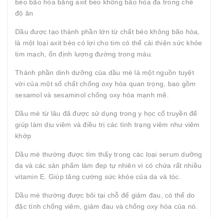
béo bão hòa bằng axit béo không bão hòa đa trong chế
độ ăn
Dầu được tạo thành phần lớn từ chất béo không bão hòa,
là một loại axit béo có lợi cho tim có thể cải thiện sức khỏe
tim mạch, ổn định lượng đường trong máu.
Thành phần dinh dưỡng của dầu mè là một nguồn tuyệt
vời của một số chất chống oxy hóa quan trọng, bao gồm
sesamol và sesaminol chống oxy hóa mạnh mẽ.
Dầu mè từ lâu đã được sử dụng trong y học cổ truyền để
giúp làm dịu viêm và điều trị các tình trạng viêm như viêm
khớp
Dầu mè thường được tìm thấy trong các loại serum dưỡng
da và các sản phẩm làm đẹp tự nhiên vì có chứa rất nhiều
vitamin E. Giúp tăng cường sức khỏe của da và tóc.
Dầu mè thường được bôi tại chỗ để giảm đau, có thể do
đặc tính chống viêm, giảm đau và chống oxy hóa của nó.