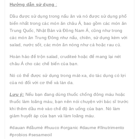
Hướng dẫn sử dụng
:
Dầu được sử dụng trong nấu ăn và nó được sử dụng phổ
biến nhất trong các món ăn châu Á, bao gồm các món ăn
Trung Quốc, Nhật Bản và Đông Nam Á, cũng như trong
các món ăn Trung Đông như nấu, chiên, sử dụng kèm với
salad, nước sốt, các món ăn nóng như cá hoặc rau củ.
Hoàn hảo để trộn salad, cruditeé hoặc để mang lại nét
châu Á cho các chế biến của bạn.
Nó có thể được sử dụng trong mát-xa, do tác dụng có lợi
của nó đối với cơ thể và làn da.
Lưu ý:
Nếu bạn đang dùng thuốc chống đông máu hoặc
thuốc làm loãng máu, bạn nên nói chuyện với bác sĩ trước
khi thêm dầu mè vào chế độ ăn uống của bạn. Nó làm
giảm huyết áp của bạn và làm loãng máu.
#dauan #dầumè #huuco #organic #daume #Ilnutrimento
#probios #sesameoil