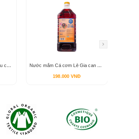
Tương cà chua BIO Spico hữu cơ 255gr
Nước mắm Cá cơm Lê Gia can 2 lít
B
198.000 VNĐ