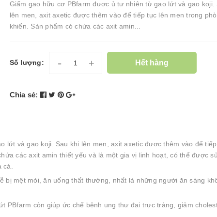
Giấm gạo hữu cơ PBfarm được ủ tự nhiên từ gạo lứt và gạo koji.
lên men, axit axetic được thêm vào để tiếp tục lên men trong ph
khiển. Sản phẩm có chứa các axit amin...
-
+
Hết hàng
Số lượng:
Chia sẻ:
lứt và gạo koji. Sau khi lên men, axit axetic được thêm vào để tiếp
a các axit amin thiết yếu và là một gia vị linh hoạt, có thể được s
à cá.
 bị mệt mỏi, ăn uống thất thường, nhất là những người ăn sáng kh
t PBfarm còn giúp ức chế bệnh ung thư đại trực tràng, giảm cholest