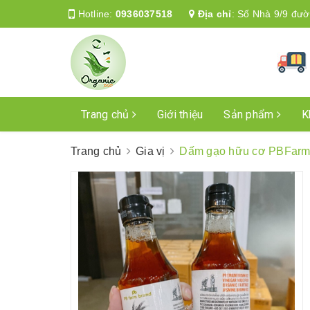
Hotline:
0936037518
Địa chỉ
:
Số Nhà 9/9 đườ
Trang chủ
Giới thiệu
Sản phẩm
K
Trang chủ
Gia vị
Dấm gạo hữu cơ PBFarm