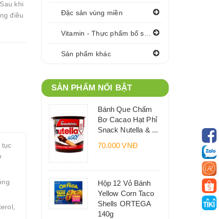
 Sau khi
Đặc sản vùng miền
òng điều
Vitamin - Thực phẩm bổ sung
Sản phẩm khác
SẢN PHẨM NỔI BẬT
Bánh Que Chấm
Bơ Cacao Hạt Phỉ
Snack Nutella & ...
 tục
70.000 VNĐ
ử
ông
Hộp 12 Vỏ Bánh
Yellow Corn Taco
Shells ORTEGA
erol,
140g