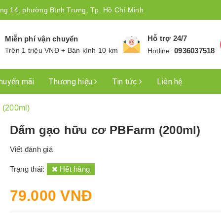
ng 14, phường Bình Trưng, Tp. Hồ Chí Minh
Hỗ trợ 24/7
Miễn phí vận chuyển
Trên 1 triệu VNĐ + Bán kính 10 km
0936037518
Hotline:
huyến mãi
Thương hiệu
Tin tức
Liên hệ
 (200ml)
Dấm gạo hữu cơ PBFarm (200ml)
Viết đánh giá
Trạng thái:
Hết hàng
79.000 VNĐ