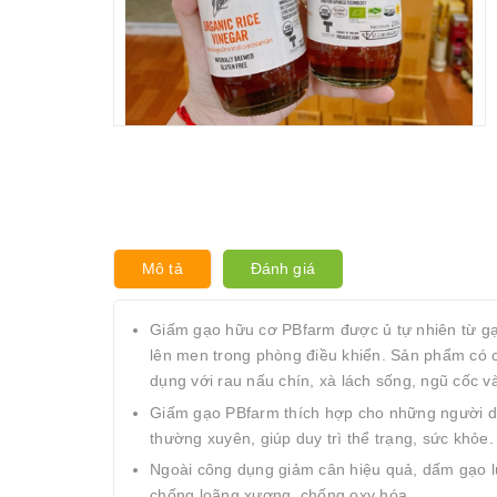
Mô tả
Đánh giá
Giấm gạo hữu cơ PBfarm được ủ tự nhiên từ gạo 
lên men trong phòng điều khiển. Sản phẩm có chứ
dụng với rau nấu chín, xà lách sống, ngũ cốc v
Giấm gạo PBfarm thích hợp cho những người dễ
thường xuyên, giúp duy trì thể trạng, sức khỏe.
Ngoài công dụng giảm cân hiệu quả, dấm gạo lứ
chống loãng xương, chống oxy hóa...