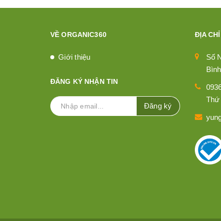
VỀ ORGANIC360
ĐỊA CHỈ
Giới thiệu
Số 
Bình
ĐĂNG KÝ NHẬN TIN
093
Thứ 
Đăng ký
yun