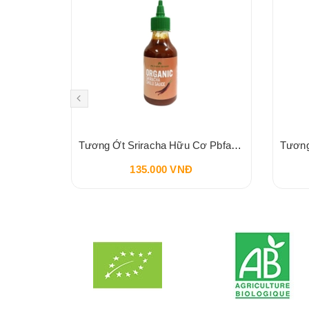
Sốt Socola HERSHEY'S Syrup Chocolate 680g 24oz
Tương Ớt Sriracha Hữu Cơ Pbfarm 230g
135.000 VNĐ