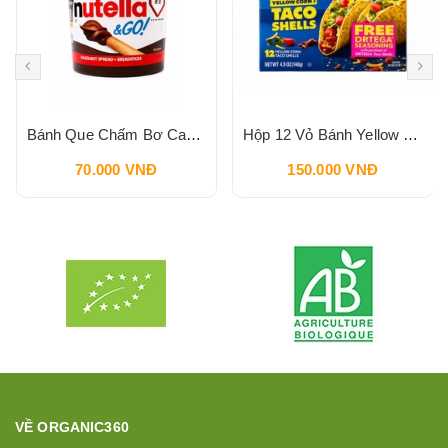
Bánh Que Chấm Bơ Cacao Hạt Phỉ Snack Nutella & Go Breadstick 52g
Hộp 12 Vỏ Bánh Yellow Corn Taco Shells ORTEGA 140g
70.000 VNĐ
150.000 VNĐ
VỀ ORGANIC360