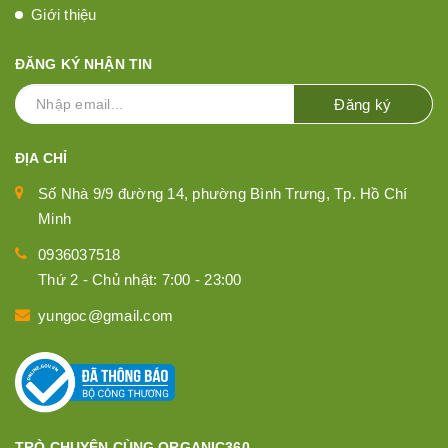
Giới thiệu
ĐĂNG KÝ NHẬN TIN
Đăng ký
ĐỊA CHỈ
Số Nhà 9/9 đường 14, phường Bình Trưng, Tp. Hồ Chí
Minh
0936037518
Thứ 2 - Chủ nhật: 7:00 - 23:00
yungoc@gmail.com
TRÒ CHUYỆN CÙNG ORGANIC360