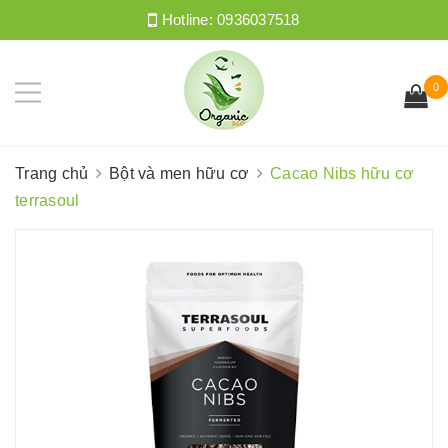
Hotline:
0936037518
0
Trang chủ
Bột và men hữu cơ
Cacao Nibs hữu cơ
terrasoul