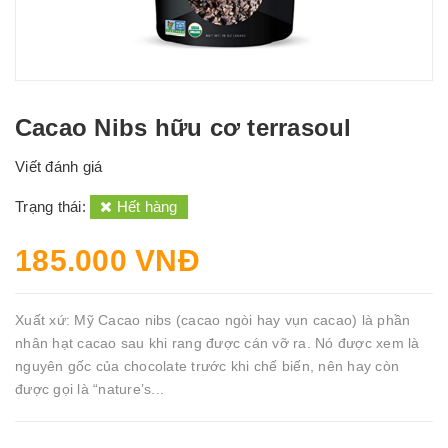
Cacao Nibs hữu cơ terrasoul
Viết đánh giá
Trạng thái:
Hết hàng
185.000 VNĐ
Xuất xứ: Mỹ Cacao nibs (cacao ngòi hay vụn cacao) là phần
nhân hạt cacao sau khi rang được cán vỡ ra. Nó được xem là
nguyên gốc của chocolate trước khi chế biến, nên hay còn
được gọi là “nature’s...