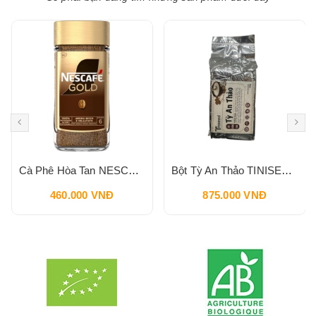
Cà Phê Hòa Tan NESCAFE Gold Cafe UK 200g Intesity 6
Bột Tỳ An Thảo TINISEED Gói Refill 900g
460.000 VNĐ
875.000 VNĐ