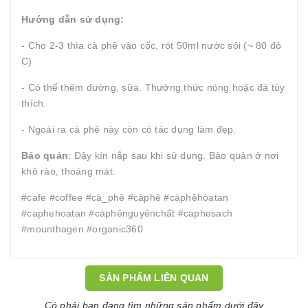
Hướng dẫn sử dụng:
- Cho 2-3 thìa cà phê vào cốc, rót 50ml nước sôi (~ 80 độ
C)
- Có thể thêm đường, sữa. Thưởng thức nóng hoặc đá tùy
thích.
- Ngoài ra cà phê này còn có tác dụng làm đẹp.
Bảo quản
: Đậy kín nắp sau khi sử dụng. Bảo quản ở nơi
khô ráo, thoáng mát.
#cafe #coffee #cà_phê #càphê #càphêhòatan
#caphehoatan #càphênguyênchất #caphesach
#mounthagen #organic360
SẢN PHẨM LIÊN QUAN
Có phải bạn đang tìm những sản phẩm dưới đây