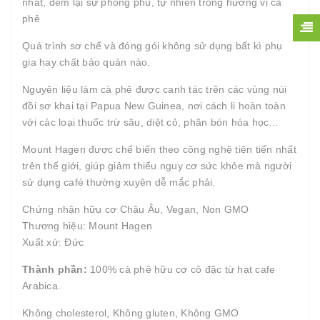
nhất, đem lại sự phong phú, tự nhiên trong hương vị cà
phê
Quá trình sơ chế và đóng gói không sử dụng bất kì phụ
gia hay chất bảo quản nào.
Nguyên liệu làm cà phê được canh tác trên các vùng núi
đồi sơ khai tại Papua New Guinea, nơi cách li hoàn toàn
với các loại thuốc trừ sâu, diệt cỏ, phân bón hóa học…
Mount Hagen được chế biến theo công nghệ tiên tiến nhất
trên thế giới, giúp giảm thiểu nguy cơ sức khỏe mà người
sử dụng café thường xuyên dễ mắc phải.
Chứng nhận hữu cơ Châu Âu, Vegan, Non GMO
Thương hiệu: Mount Hagen
Xuất xứ: Đức
Thành phần:
100% cà phê hữu cơ cô đặc từ hạt cafe
Arabica.
Không cholesterol, Không gluten, Không GMO