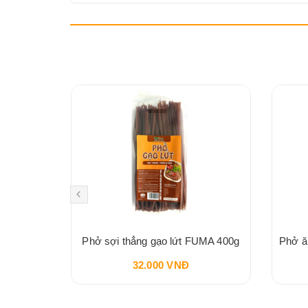
Mì Nui Đậu Hà Lan Ăn Dặm Hữu Cơ BIO JUNIOR Cho Bé Từ 10 Tháng Tuổi 200g
Phở sợi thẳng gạo lứt FUMA 400g
32.000 VNĐ