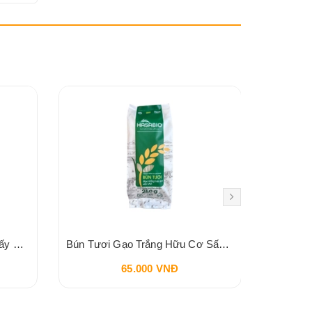
Bún Tươi Gạo Lứt Hữu Cơ Sấy Khô HASA BIO 250g
Bún Tươi Gạo Trắng Hữu Cơ Sấy Khô HASA BIO 250g
65.000 VNĐ