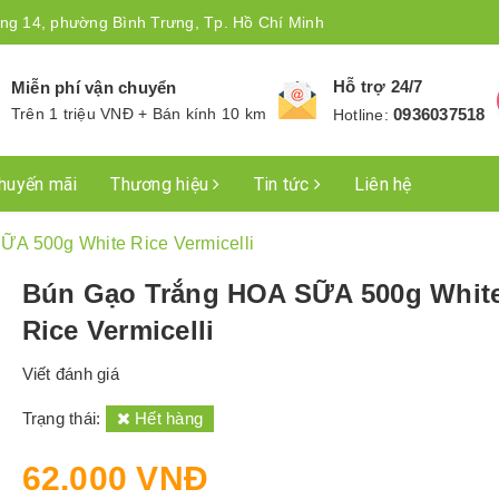
ng 14, phường Bình Trưng, Tp. Hồ Chí Minh
Hỗ trợ 24/7
Miễn phí vận chuyển
Trên 1 triệu VNĐ + Bán kính 10 km
0936037518
Hotline:
huyến mãi
Thương hiệu
Tin tức
Liên hệ
A 500g White Rice Vermicelli
Bún Gạo Trắng HOA SỮA 500g Whit
Rice Vermicelli
Viết đánh giá
Trạng thái:
Hết hàng
62.000 VNĐ