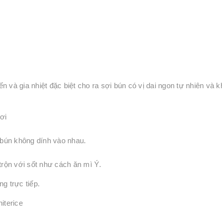
 và gia nhiệt đặc biệt cho ra sợi bún có vị dai ngon tự nhiên và 
ơi
i bún không dính vào nhau.
trộn với sốt như cách ăn mì Ý.
g trực tiếp.
iterice