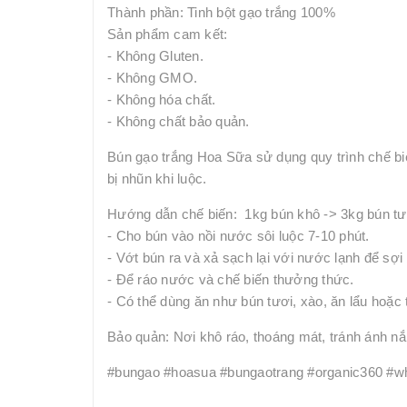
Thành phần: Tinh bột gạo trắng 100%
Sản phẩm cam kết:
- Không Gluten.
- Không GMO.
- Không hóa chất.
- Không chất bảo quản.
Bún gạo trắng Hoa Sữa sử dụng quy trình chế biến
bị nhũn khi luộc.
Hướng dẫn chế biến: 1kg bún khô -> 3kg bún tư
- Cho bún vào nồi nước sôi luộc 7-10 phút.
- Vớt bún ra và xả sạch lại với nước lạnh để sợ
- Để ráo nước và chế biến thưởng thức.
- Có thể dùng ăn như bún tươi, xào, ăn lẩu hoặc 
Bảo quản: Nơi khô ráo, thoáng mát, tránh ánh nắn
#bungao #hoasua #bungaotrang #organic360 #wh