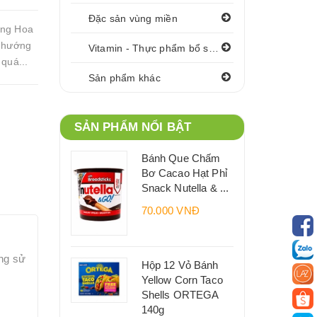
Đặc sản vùng miền
ắng Hoa
o hướng
Vitamin - Thực phẩm bổ sung
quá...
Sản phẩm khác
SẢN PHẨM NỔI BẬT
Bánh Que Chấm
Bơ Cacao Hạt Phỉ
Snack Nutella & ...
70.000 VNĐ
ng sử
Hộp 12 Vỏ Bánh
Yellow Corn Taco
Shells ORTEGA
140g