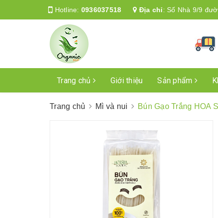
Hotline:
0936037518
Địa chỉ
:
Số Nhà 9/9 đườ
Trang chủ
Giới thiệu
Sản phẩm
K
Trang chủ
Mì và nui
Bún Gạo Trắng HOA SỮ