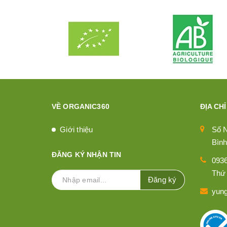
VỀ ORGANIC360
ĐỊA CHỈ
Giới thiệu
Số 
Bình
ĐĂNG KÝ NHẬN TIN
093
Thứ 
Đăng ký
yun