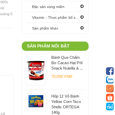
 100%
Đặc sản vùng miền
với
khoảng 5
Vitamin - Thực phẩm bổ sung
Sản phẩm khác
SẢN PHẨM NỔI BẬT
Bánh Que Chấm
Bơ Cacao Hạt Phỉ
Snack Nutella & ...
70.000 VNĐ
Hộp 12 Vỏ Bánh
Yellow Corn Taco
Shells ORTEGA
140g
 xả