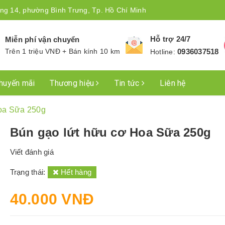
ng 14, phường Bình Trưng, Tp. Hồ Chí Minh
Hỗ trợ 24/7
Miễn phí vận chuyển
Trên 1 triệu VNĐ + Bán kính 10 km
0936037518
Hotline:
huyến mãi
Thương hiệu
Tin tức
Liên hệ
oa Sữa 250g
Bún gạo lứt hữu cơ Hoa Sữa 250g
Viết đánh giá
Trạng thái:
Hết hàng
40.000 VNĐ