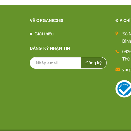
VỀ ORGANIC360
ĐỊA CHỈ
Giới thiệu
Số 
Bình
ĐĂNG KÝ NHẬN TIN
093
Thứ 
Đăng ký
yun