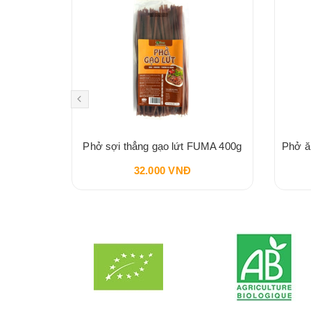
Mì Nui Đậu Hà Lan Ăn Dặm Hữu Cơ BIO JUNIOR Cho Bé Từ 10 Tháng Tuổi 200g
Phở sợi thẳng gạo lứt FUMA 400g
32.000 VNĐ