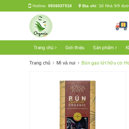
Hotline:
0936037518
Địa chỉ
:
Số Nhà 9/9 đườ
Trang chủ
Giới thiệu
Sản phẩm
K
Trang chủ
Mì và nui
Bún gạo lứt hữu cơ H