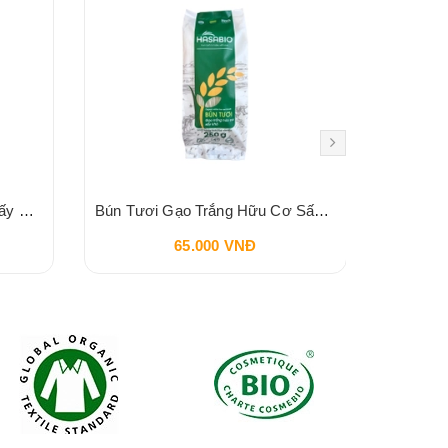
Bún Tươi Gạo Lứt Hữu Cơ Sấy Khô HASA BIO 250g
Bún Tươi Gạo Trắng Hữu Cơ Sấy Khô HASA BIO 250g
65.000 VNĐ