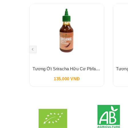
Sốt Socola HERSHEY'S Syrup Chocolate 680g 24oz
Tương Ớt Sriracha Hữu Cơ Pbfarm 230g
135.000 VNĐ