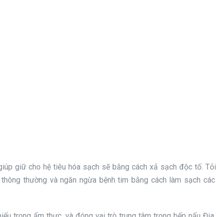
ó giúp giữ cho hệ tiêu hóa sạch sẽ bằng cách xả sạch độc tố. Tỏ
 thông thường và ngăn ngừa bệnh tim bằng cách làm sạch các
iếu trong ẩm thực, và đóng vai trò trung tâm trong bếp nấu Địa