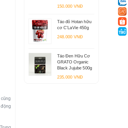
150.000 VNĐ
Táo đỏ Hotan hữu
cơ C'LaVie 450g
248.000 VNĐ
Táo Đen Hữu Cơ
GRATO Organic
Black Jujube 500g
235.000 VNĐ
i cũng
 động
 Trung