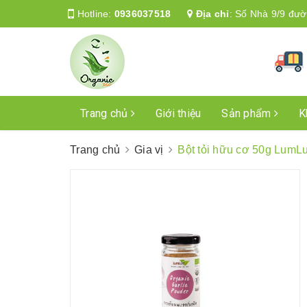
Hotline:
0936037518
Địa chỉ
:
Số Nhà 9/9 đườ
Trang chủ
Giới thiệu
Sản phẩm
K
Trang chủ
Gia vị
Bột tỏi hữu cơ 50g LumL