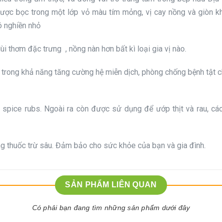
được bọc trong một lớp vỏ màu tím mỏng, vị cay nồng và giòn k
ó nghiền nhỏ
ùi thơm đặc trưng , nồng nàn hơn bất kì loại gia vị nào.
 là trong khả năng tăng cường hệ miễn dịch, phòng chống bệnh tật 
vị spice rubs. Ngoài ra còn được sử dụng để ướp thịt và rau, c
g thuốc trừ sâu. Đảm bảo cho sức khỏe của bạn và gia đình.
SẢN PHẨM LIÊN QUAN
Có phải bạn đang tìm những sản phẩm dưới đây