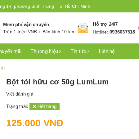
ng 14, phường Bình Trưng, Tp. Hồ Chí Minh
Hỗ trợ 24/7
Miễn phí vận chuyển
Trên 1 triệu VNĐ + Bán kính 10 km
0936037518
Hotline:
huyến mãi
Thương hiệu
Tin tức
Liên hệ
um
Bột tỏi hữu cơ 50g LumLum
Viết đánh giá
Trạng thái:
Hết hàng
125.000 VNĐ