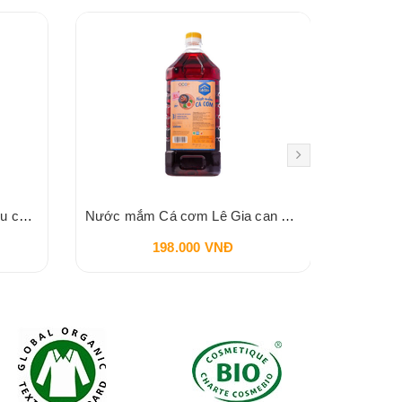
Tương cà chua BIO Spico hữu cơ 255gr
Nước mắm Cá cơm Lê Gia can 2 lít
B
198.000 VNĐ