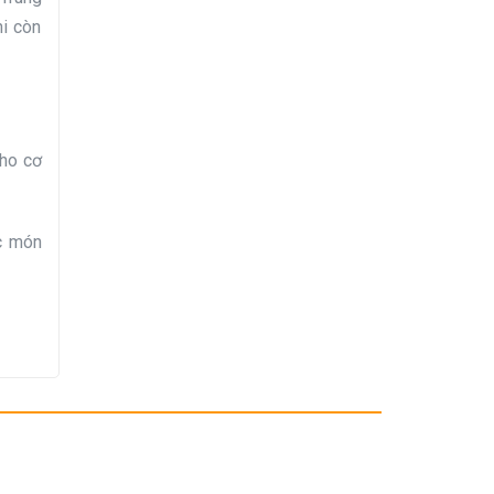
hi còn
cho cơ
ác món