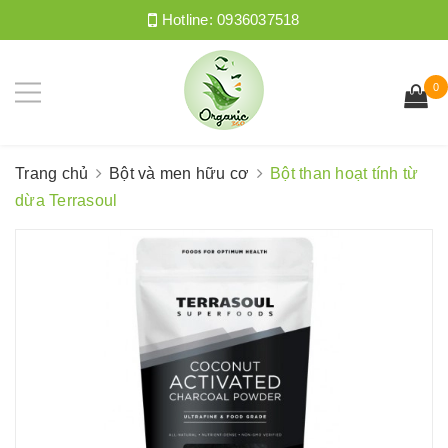
Hotline:
0936037518
0
Trang chủ
Bột và men hữu cơ
Bột than hoạt tính từ
dừa Terrasoul