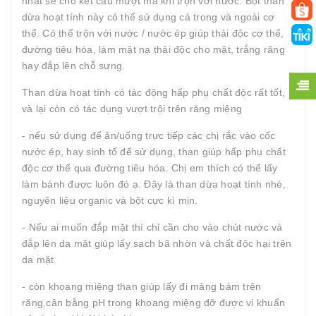
nhất sẽ cho kết cấu mượt mà khi trộn với nước. Bột than
dừa hoạt tính này có thể sử dụng cả trong và ngoài cơ
thể. Có thể trộn với nước / nước ép giúp thải độc cơ thể,
đường tiêu hóa, làm mặt nạ thải độc cho mặt, trắng răng
hay đắp lên chỗ sưng.
Than dừa hoạt tính có tác động hấp phụ chất độc rất tốt,
và lại còn có tác dụng vượt trội trên răng miệng
- nếu sử dụng để ăn/uống trực tiếp các chị rắc vào cốc
nước ép, hay sinh tố để sử dụng, than giúp hấp phụ chất
độc cơ thể qua đường tiêu hóa. Chị em thích có thể lấy
làm bánh được luôn đó ạ. Đây là than dừa hoạt tính nhé,
nguyên liệu organic và bột cực kì mịn.
- Nếu ai muốn đắp mặt thì chỉ cần cho vào chút nước và
đắp lên da mặt giúp lấy sạch bã nhờn và chất độc hại trên
da mặt
- còn khoang miệng than giúp lấy đi mảng bám trên
răng,cân bằng pH trong khoang miệng đỡ được vi khuẩn