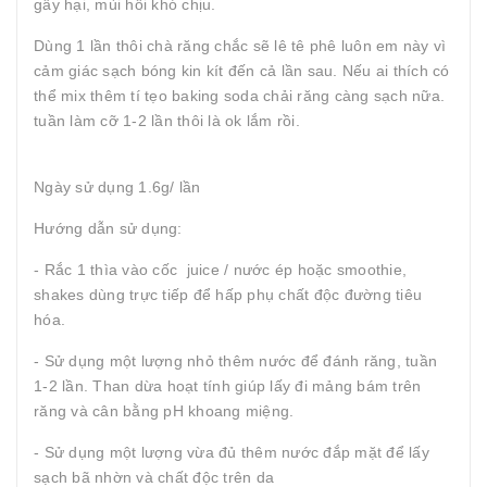
gây hại, mùi hôi khó chịu.
Dùng 1 lần thôi chà răng chắc sẽ lê tê phê luôn em này vì
cảm giác sạch bóng kin kít đến cả lần sau. Nếu ai thích có
thể mix thêm tí tẹo baking soda chải răng càng sạch nữa.
tuần làm cỡ 1-2 lần thôi là ok lắm rồi.
Ngày sử dụng 1.6g/ lần
Hướng dẫn sử dụng:
- Rắc 1 thìa vào cốc juice / nước ép hoặc smoothie,
shakes dùng trực tiếp để hấp phụ chất độc đường tiêu
hóa.
- Sử dụng một lượng nhỏ thêm nước để đánh răng, tuần
1-2 lần. Than dừa hoạt tính giúp lấy đi mảng bám trên
răng và cân bằng pH khoang miệng.
- Sử dụng một lượng vừa đủ thêm nước đắp mặt để lấy
sạch bã nhờn và chất độc trên da