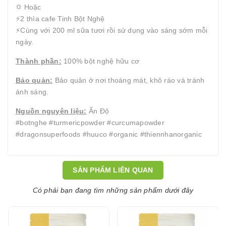
⛭ Hoặc
⚡️2 thìa cafe Tinh Bột Nghệ
⚡️Cùng với 200 ml sữa tươi rồi sử dụng vào sáng sớm mỗi
ngày.
Thành phần:
100% bột nghệ hữu cơ
Bảo quản:
Bảo quản ở nơi thoáng mát, khô ráo và tránh
ánh sáng.
Nguồn nguyên liệu:
Ấn Độ
#botnghe #turmericpowder #curcumapowder
#dragonsuperfoods #huuco #organic #thiennhanorganic
SẢN PHẨM LIÊN QUAN
Có phải bạn đang tìm những sản phẩm dưới đây