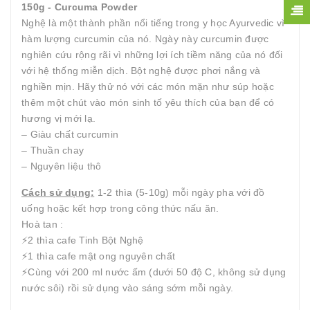
150g - Curcuma Powder
Nghệ là một thành phần nổi tiếng trong y học Ayurvedic vì
hàm lượng curcumin của nó. Ngày này curcumin được
nghiên cứu rộng rãi vì những lợi ích tiềm năng của nó đối
với hệ thống miễn dịch. Bột nghệ được phơi nắng và
nghiền mịn. Hãy thử nó với các món mặn như súp hoặc
thêm một chút vào món sinh tố yêu thích của bạn để có
hương vị mới lạ.
– Giàu chất curcumin
– Thuần chay
– Nguyên liệu thô
Cách sử dụng:
1-2 thìa (5-10g) mỗi ngày pha với đồ
uống hoặc kết hợp trong công thức nấu ăn.
Hoà tan :
⚡️2 thìa cafe Tinh Bột Nghệ
⚡️1 thìa cafe mật ong nguyên chất
⚡️Cùng với 200 ml nước ấm (dưới 50 độ C, không sử dụng
nước sôi) rồi sử dụng vào sáng sớm mỗi ngày.