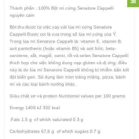
Thành phần : 100% Bột mì cứng Senatore Cappelli
nguyên cám
Bột thu được từ việc xay xát lúa mì cứng Senatore
Cappelli.Được coi là vua trong số lúa mì cứng của Ý.
Trong lúa mì Senatore Cappelli là: vitamin E, vitamin B,
axit pantothenic (hoặc vitamin B5) và axit folic, beta-
carotene, sắt, magiê, canxi, iốt và selen.Senatore Cappelli
thích hợp cho việc không dung nạp gluten và dị ứng: điều
này là do lúa mì Senatore Cappelli không bị nhiễm bẩn bởi
đột biến gen. Sử dụng làm món tráng miệng, pizza, bánh
mì và các loại bánh nướng khác.
Giàu chất xơ và protein Nutritional values ​​per 100 grams
Energy 1408 kJ 332 kcal
Fats 1.5 g of which saturated 0.3 g
Carbohydrates 67,6 g of which sugars 0.7 g