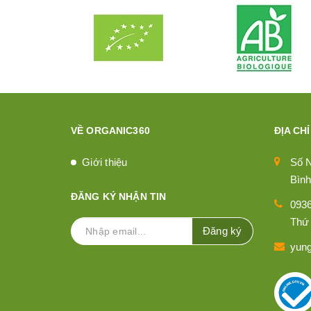
VỀ ORGANIC360
ĐỊA CHỈ
Giới thiệu
Số 
Bình
ĐĂNG KÝ NHẬN TIN
093
Thứ 
Đăng ký
yun