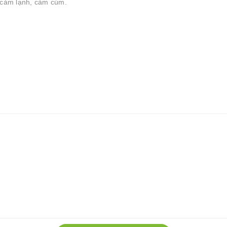
ị cảm lạnh, cảm cúm.