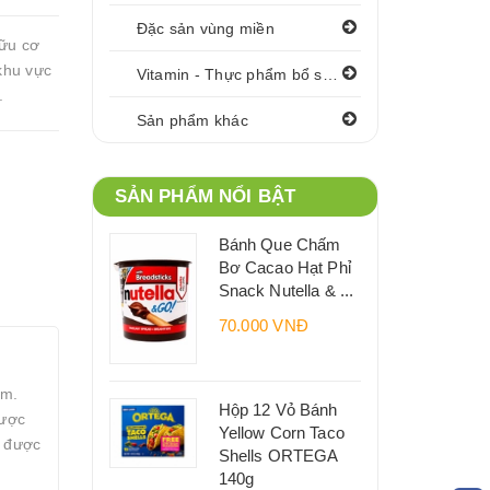
Đặc sản vùng miền
ữu cơ
khu vực
Vitamin - Thực phẩm bổ sung
.
Sản phẩm khác
SẢN PHẨM NỔI BẬT
Bánh Que Chấm
Bơ Cacao Hạt Phỉ
Snack Nutella & ...
70.000 VNĐ
am.
Hộp 12 Vỏ Bánh
Được
Yellow Corn Taco
ữ được
Shells ORTEGA
140g