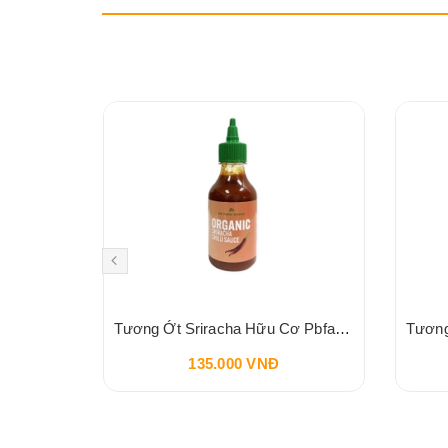
Sốt Socola HERSHEY'S Syrup Chocolate 680g 24oz
Tương Ớt Sriracha Hữu Cơ Pbfarm 230g
135.000 VNĐ