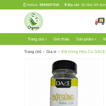
Hotline:
0936037518
Địa chỉ
:
Số Nhà 9/9 đườ
Trang chủ
Giới thiệu
Sản phẩm
K
Trang chủ
Gia vị
Bột Gừng Hữu Cơ DACE 