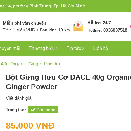
ng 14, phường Bình Trưng, Tp. Hồ Chí Minh
Hỗ trợ 24/7
Miễn phí vận chuyển
Trên 1 triệu VNĐ + Bán kính 10 km
0936037518
Hotline:
huyến mãi
Thương hiệu
Tin tức
Liên hệ
40g Organic Ginger Powder
Bột Gừng Hữu Cơ DACE 40g Organi
Ginger Powder
Viết đánh giá
Trạng thái:
Còn hàng
85.000 VNĐ