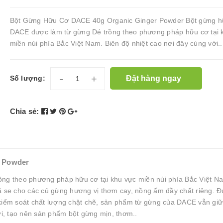
Bột Gừng Hữu Cơ DACE 40g Organic Ginger Powder Bột gừng h
DACE được làm từ gừng Dé trồng theo phương pháp hữu cơ tại 
miền núi phía Bắc Việt Nam. Biên độ nhiệt cao nơi đây cùng với..
-
+
Đặt hàng ngay
Số lượng:
Chia sẻ:
 Powder
ng theo phương pháp hữu cơ tại khu vực miền núi phía Bắc Việt N
đã se cho các củ gừng hương vị thơm cay, nồng ấm đầy chất riêng. 
 kiểm soát chất lượng chặt chẽ, sản phẩm từ gừng của DACE vẫn gi
ơi, tạo nên sản phẩm bột gừng mịn, thơm..