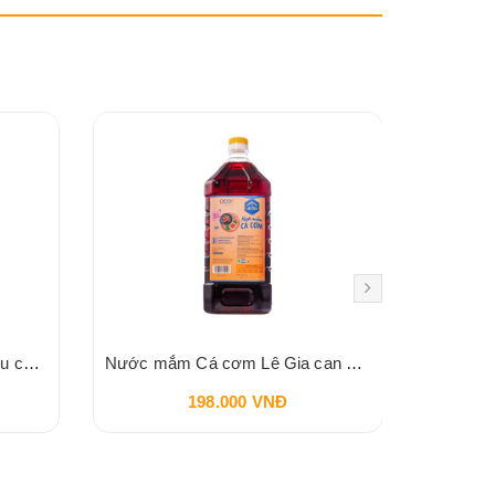
Tương cà chua BIO Spico hữu cơ 255gr
Nước mắm Cá cơm Lê Gia can 2 lít
B
198.000 VNĐ