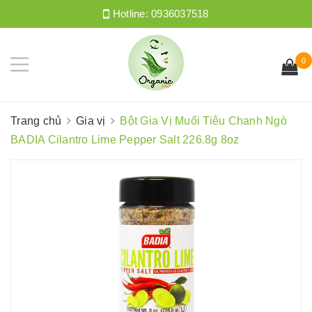
Hotline:
0936037518
0
Trang chủ
Gia vị
Bột Gia Vị Muối Tiêu Chanh Ngò
BADIA Cilantro Lime Pepper Salt 226.8g 8oz