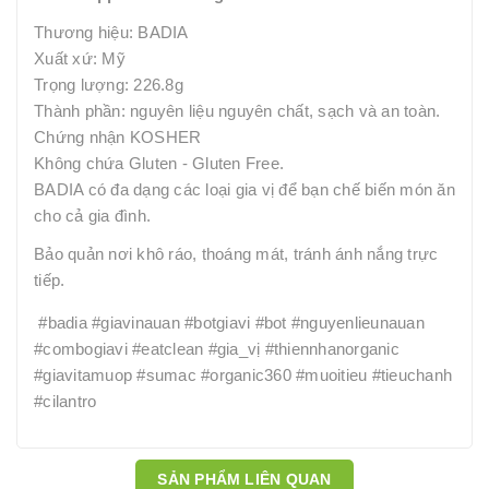
Thương hiệu: BADIA
Xuất xứ: Mỹ
Trọng lượng: 226.8g
Thành phần: nguyên liệu nguyên chất, sạch và an toàn.
Chứng nhận KOSHER
Không chứa Gluten - Gluten Free.
BADIA có đa dạng các loại gia vị để bạn chế biến món ăn
cho cả gia đình.
Bảo quản nơi khô ráo, thoáng mát, tránh ánh nắng trực
tiếp.
#badia #giavinauan #botgiavi #bot #nguyenlieunauan
#combogiavi #eatclean #gia_vị #thiennhanorganic
#giavitamuop #sumac #organic360 #muoitieu #tieuchanh
#cilantro
SẢN PHẨM LIÊN QUAN