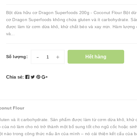
Bột dừa hữu cơ Dragon Superfoods 200g - Coconut Flour Bột d
cơ Dragon Superfoods không chứa gluten và ít carbohydrate. S
được làm từ cơm dừa khô, khử chất béo và xay mịn. Hàm lượng 
và...
-
+
Hết hàng
Số lượng:
Chia sẻ:
conut Flour
uten và ít carbohydrate. Sản phẩm được làm từ cơm dừa khô, khử 
 của nó làm cho nó trở thành một bổ sung tốt cho ngũ cốc hoặc sinh
bột nào trong công thức nấu ăn của mình – nó cải thiện kết cấu của 