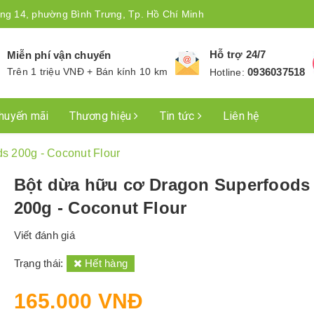
ng 14, phường Bình Trưng, Tp. Hồ Chí Minh
Hỗ trợ 24/7
Miễn phí vận chuyển
Trên 1 triệu VNĐ + Bán kính 10 km
0936037518
Hotline:
huyến mãi
Thương hiệu
Tin tức
Liên hệ
s 200g - Coconut Flour
Bột dừa hữu cơ Dragon Superfoods
200g - Coconut Flour
Viết đánh giá
Trạng thái:
Hết hàng
165.000 VNĐ