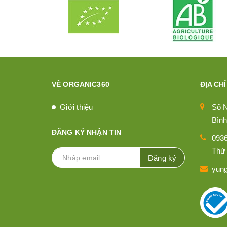
VỀ ORGANIC360
ĐỊA CHỈ
Giới thiệu
Số 
Bình
ĐĂNG KÝ NHẬN TIN
093
Thứ 
Đăng ký
yun