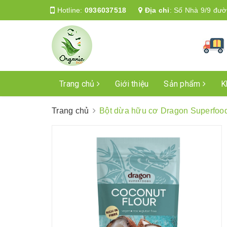
Hotline:
0936037518
Địa chỉ
:
Số Nhà 9/9 đườ
Trang chủ
Giới thiệu
Sản phẩm
K
Trang chủ
Bột dừa hữu cơ Dragon Superfood