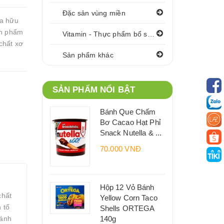
Đặc sản vùng miền
ừa hữu
ản phẩm
Vitamin - Thực phẩm bổ sung
chất xơ
Sản phẩm khác
SẢN PHẨM NỔI BẬT
Bánh Que Chấm
Bơ Cacao Hạt Phỉ
Snack Nutella & ...
70.000 VNĐ
Hộp 12 Vỏ Bánh
chất
Yellow Corn Taco
 tố
Shells ORTEGA
140g
bánh