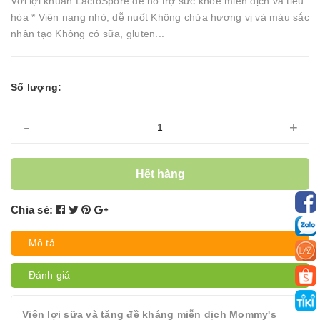
Với lợi khuẩn LactoSpore để hỗ trợ sức khỏe miễn dịch và tiêu
hóa * Viên nang nhỏ, dễ nuốt Không chứa hương vị và màu sắc
nhân tạo Không có sữa, gluten...
Số lượng:
-
+
Hết hàng
Chia sẻ:
Mô tả
Đánh giá
Viên lợi sữa và tăng đề kháng miễn dịch Mommy's