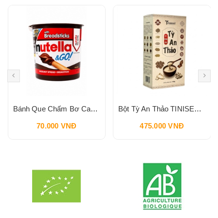
Bánh Que Chấm Bơ Cacao Hạt Phỉ Snack Nutella & Go Breadstick 52g
Bột Tỳ An Thảo TINISEED 450g
70.000 VNĐ
475.000 VNĐ