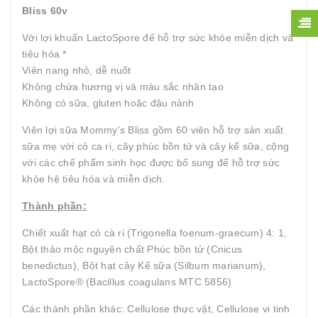
Bliss 60v
Với lợi khuẩn LactoSpore để hỗ trợ sức khỏe miễn dịch và
tiêu hóa *
Viên nang nhỏ, dễ nuốt
Không chứa hương vị và màu sắc nhân tạo
Không có sữa, gluten hoặc đậu nành
Viên lợi sữa Mommy's Bliss gồm 60 viên hỗ trợ sản xuất
sữa mẹ với cỏ ca ri, cây phúc bồn tử và cây kế sữa, cộng
với các chế phẩm sinh học được bổ sung để hỗ trợ sức
khỏe hệ tiêu hóa và miễn dịch.
Thành phần:
Chiết xuất hạt cỏ cà ri (Trigonella foenum-graecum) 4: 1,
Bột thảo mộc nguyên chất Phúc bồn tử (Cnicus
benedictus), Bột hạt cây Kế sữa (Silbum marianum),
LactoSpore® (Bacillus coagulans MTC 5856)
Các thành phần khác: Cellulose thực vật, Cellulose vi tinh