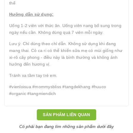
thể
Hướng dẫn sử dụng:
Uống 1-2 viên với thức ăn. Uống viên nang bổ sung trong
ngày nếu cần. Không dùng quá 7 viên mỗi ngày.
Lưu ý: Chỉ dùng theo chỉ dẫn. Không sử dụng khi đang
mang thai. Cỏ ca ri có thể khiến sữa mẹ có mùi giống như
xi-rô cây phong - điều này là bình thường và không ảnh
hưởng đến hương vị.
Tránh xa tầm tay trẻ em.
#vienloisua #mommysbliss #tangdekhang #huuco
#organic #tangmiendich
SẢN PHẨM LIÊN QUAN
Có phải bạn đang tìm những sản phẩm dưới đây