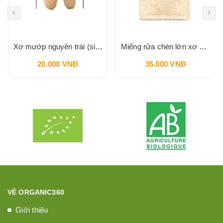
Xơ mướp nguyên trái (size S) VI LÂM
Miếng rửa chén lớn xơ mướp ( hình chữ nhật) VI LÂM
20.000 VNĐ
35.000 VNĐ
VỀ ORGANIC360
Giới thiệu