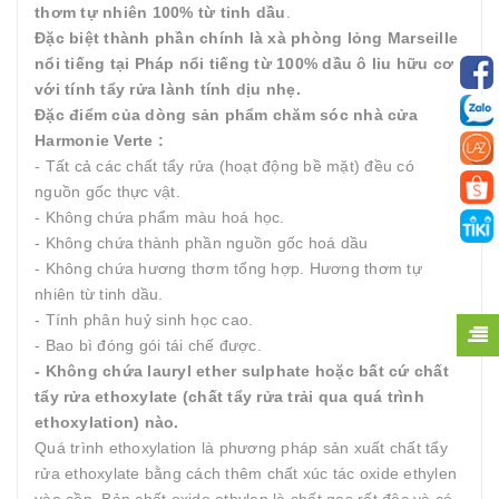
thơm tự nhiên 100% từ tinh dầu
.
Đặc biệt thành phần chính là xà phòng lỏng Marseille
nổi tiếng tại Pháp nổi tiếng từ 100% dầu ô liu hữu cơ
với tính tẩy rửa lành tính dịu nhẹ.
Đặc điểm của dòng sản phẩm chăm sóc nhà cửa
Harmonie Verte :
- Tất cả các chất tẩy rửa (hoạt động bề mặt) đều có
nguồn gốc thực vật.
- Không chứa phẩm màu hoá học.
- Không chứa thành phần nguồn gốc hoá dầu
- Không chứa hương thơm tổng hợp. Hương thơm tự
nhiên từ tinh dầu.
- Tính phân huỷ sinh học cao.
- Bao bì đóng gói tái chế được.
- Không chứa lauryl ether sulphate hoặc bất cứ chất
tẩy rửa ethoxylate (chất tẩy rửa trải qua quá trình
ethoxylation) nào.
Quá trình ethoxylation là phương pháp sản xuất chất tẩy
rửa ethoxylate bằng cách thêm chất xúc tác oxide ethylen