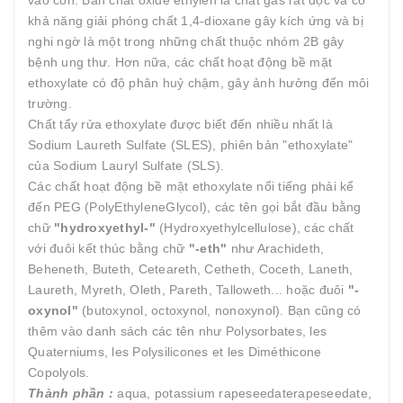
vào cồn. Bản chất oxide ethylen là chất gas rất độc và có
khả năng giải phóng chất 1,4-dioxane gây kích ứng và bị
nghi ngờ là một trong những chất thuộc nhóm 2B gây
bệnh ung thư. Hơn nữa, các chất hoạt động bề mặt
ethoxylate có độ phân huỷ chậm, gây ảnh hưởng đến môi
trường.
Chất tẩy rửa ethoxylate được biết đến nhiều nhất là
Sodium Laureth Sulfate (SLES), phiên bản "ethoxylate"
của Sodium Lauryl Sulfate (SLS).
Các chất hoạt động bề mặt ethoxylate nổi tiếng phải kể
đến PEG (PolyEthyleneGlycol), các tên gọi bắt đầu bằng
chữ
"hydroxyethyl-"
(Hydroxyethylcellulose), các chất
với đuôi kết thúc bằng chữ
"-eth"
như Arachideth,
Beheneth, Buteth, Ceteareth, Cetheth, Coceth, Laneth,
Laureth, Myreth, Oleth, Pareth, Talloweth... hoặc đuôi
"-
oxynol"
(butoxynol, octoxynol, nonoxynol). Bạn cũng có
thêm vào danh sách các tên như Polysorbates, les
Quaterniums, les Polysilicones et les Diméthicone
Copolyols.
Thành phần :
aqua, potassium rapeseedaterapeseedate,