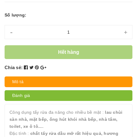
Số lượng:
-
+
Hết hàng
Chia sẻ:
Mô tả
Đánh giá
Công dụng tẩy rửa đa năng cho nhiều bề mặt :
lau chùi
sàn nhà, mặt bếp, ống hút khói nhà bếp, nhà tắm,
toilet, xe ô tô....
Đặc tính :
chất tẩy rửa dầu mỡ rất hiệu quả, hương