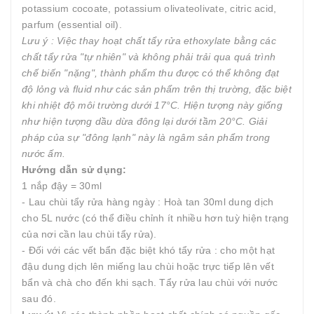
potassium cocoate, potassium olivateolivate, citric acid,
parfum (essential oil).
Lưu ý : Việc thay hoạt chất tẩy rửa ethoxylate bằng các
chất tẩy rửa "tự nhiên" và không phải trải qua quá trình
chế biến "nặng", thành phẩm thu được có thể không đạt
độ lỏng và fluid như các sản phẩm trên thị trường, đặc biệt
khi nhiệt độ môi trường dưới 17°C. Hiện tượng này giống
như hiện tượng dầu dừa đông lại dưới tầm 20°C. Giải
pháp của sự "đông lạnh" này là ngâm sản phẩm trong
nước ấm.
Hướng dẫn sử dụng:
1 nắp đậy = 30ml
- Lau chùi tẩy rửa hàng ngày : Hoà tan 30ml dung dịch
cho 5L nước (có thể điều chỉnh ít nhiều hơn tuỳ hiện trạng
của nơi cần lau chùi tẩy rửa).
- Đối với các vết bẩn đặc biệt khó tẩy rửa : cho một hạt
đậu dung dịch lên miếng lau chùi hoặc trực tiếp lên vết
bẩn và chà cho đến khi sạch. Tẩy rửa lau chùi với nước
sau đó.