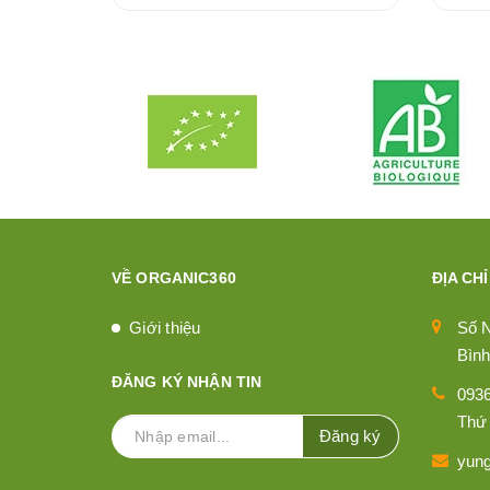
VỀ ORGANIC360
ĐỊA CHỈ
Giới thiệu
Số 
Bình
ĐĂNG KÝ NHẬN TIN
093
Thứ 
Đăng ký
yun