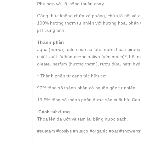
Phù hợp với lối sống thuần chay
Công thức không chứa xà phòng, chứa lô hội và c
100% hương thơm tự nhiên với hương hoa, phấn 
pH trung tính
Thành phần
aqua (nước), natri coco-sulfate, nước hoa spiraea 
chiết xuất lá/thân avena sativa (yến mạch)*, bột nư
oleate, parfum (hương thơm), rượu dừa, natri hydroxi
* Thành phần từ canh tác hữu cơ
97% tổng số thành phần có nguồn gốc tự nhiên
13,5% tổng số thành phần được sản xuất bởi Can
Cách sử dụng
Thoa lên da ướt và tắm lại bằng nước sạch.
#suatam #coslys #huuco #organic #oat #showerc