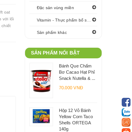
Đặc sản vùng miền
t oat
với lối
Vitamin - Thực phẩm bổ sung
 chiết
Sản phẩm khác
SẢN PHẨM NỔI BẬT
Bánh Que Chấm
Bơ Cacao Hạt Phỉ
Snack Nutella & ...
70.000 VNĐ
Hộp 12 Vỏ Bánh
Yellow Corn Taco
Shells ORTEGA
140g