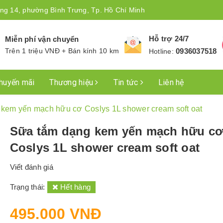
ng 14, phường Bình Trưng, Tp. Hồ Chí Minh
Hỗ trợ 24/7
Miễn phí vận chuyển
Trên 1 triệu VNĐ + Bán kính 10 km
0936037518
Hotline:
huyến mãi
Thương hiệu
Tin tức
Liên hệ
kem yến mạch hữu cơ Coslys 1L shower cream soft oat
Sữa tắm dạng kem yến mạch hữu c
Coslys 1L shower cream soft oat
Viết đánh giá
Trạng thái:
Hết hàng
495.000 VNĐ