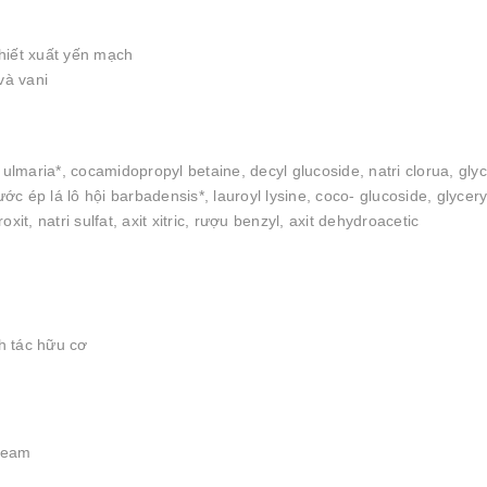
hiết xuất yến mạch
và vani
ulmaria*, cocamidopropyl betaine, decyl glucoside, natri clorua, glyc
ớc ép lá lô hội barbadensis*, lauroyl lysine, coco- glucoside, glycery
t, natri sulfat, axit xitric, rượu benzyl, axit dehydroacetic
h tác hữu cơ
ream