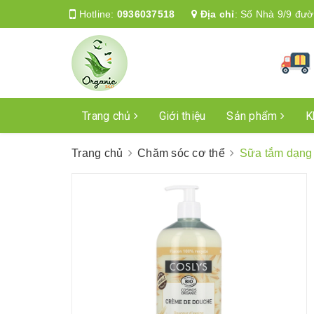
Hotline:
0936037518
Địa chỉ
:
Số Nhà 9/9 đườ
Trang chủ
Giới thiệu
Sản phẩm
K
Trang chủ
Chăm sóc cơ thể
Sữa tắm dạng 