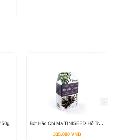
450g
Bột Hắc Chi Ma TINISEED Hỗ Trợ Đen Tóc Bổ Sung Khí Huyết Bổ Thận 450g
335.000 VNĐ