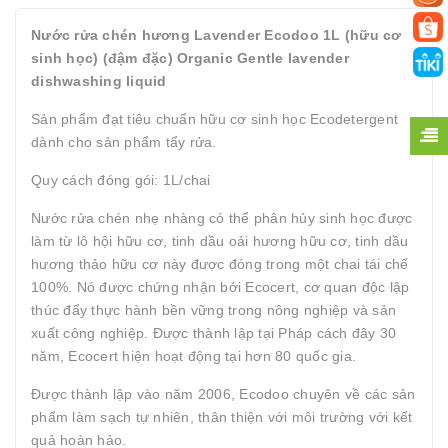
Nước rửa chén hương Lavender Ecodoo 1L (hữu cơ
sinh học) (đậm đặc) Organic Gentle lavender
dishwashing liquid
Sản phẩm đạt tiêu chuẩn hữu cơ sinh học Ecodetergent
dành cho sản phẩm tẩy rửa.
Quy cách đóng gói: 1L/chai
Nước rửa chén nhẹ nhàng có thể phân hủy sinh học được
làm từ lô hội hữu cơ, tinh dầu oải hương hữu cơ, tinh dầu
hương thảo hữu cơ này được đóng trong một chai tái chế
100%. Nó được chứng nhận bởi Ecocert, cơ quan độc lập
thúc đẩy thực hành bền vững trong nông nghiệp và sản
xuất công nghiệp. Được thành lập tại Pháp cách đây 30
năm, Ecocert hiện hoạt động tại hơn 80 quốc gia.
Được thành lập vào năm 2006, Ecodoo chuyên về các sản
phẩm làm sạch tự nhiên, thân thiện với môi trường với kết
quả hoàn hảo.