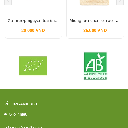
Xơ mướp nguyên trái (size S) VI LÂM
Miếng rửa chén lớn xơ mướp ( hình chữ nhật) VI LÂM
20.000 VNĐ
35.000 VNĐ
VỀ ORGANIC360
Giới thiệu