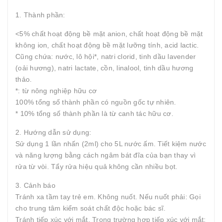
1. Thành phần:
<5% chất hoạt động bề mặt anion, chất hoạt động bề mặt
không ion, chất hoạt động bề mặt lưỡng tính, acid lactic.
Cũng chứa: nước, lô hội*, natri clorid, tinh dầu lavender
(oải hương), natri lactate, cồn, linalool, tinh dầu hương
thảo.
*: từ nông nghiệp hữu cơ
100% tổng số thành phần có nguồn gốc tự nhiên.
* 10% tổng số thành phần là từ canh tác hữu cơ.
2. Hướng dẫn sử dụng:
Sử dụng 1 lần nhấn (2ml) cho 5L nước ấm. Tiết kiệm nước
và năng lượng bằng cách ngâm bát đĩa của bạn thay vì
rửa từ vòi. Tẩy rửa hiệu quả không cần nhiều bọt.
3. Cảnh báo
Tránh xa tầm tay trẻ em. Không nuốt. Nếu nuốt phải: Gọi
cho trung tâm kiểm soát chất độc hoặc bác sĩ.
Tránh tiếp xúc với mắt. Trong trường hợp tiếp xúc với mắt: