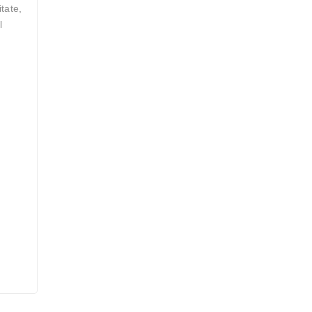
tate,
l