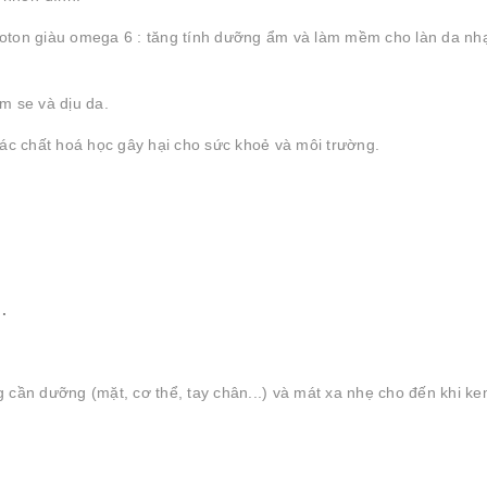
coton giàu omega 6 : tăng tính dưỡng ẩm và làm mềm cho làn da nh
m se và dịu da.
c chất hoá học gây hại cho sức khoẻ và môi trường.
.
cần dưỡng (mặt, cơ thể, tay chân...) và mát xa nhẹ cho đến khi k