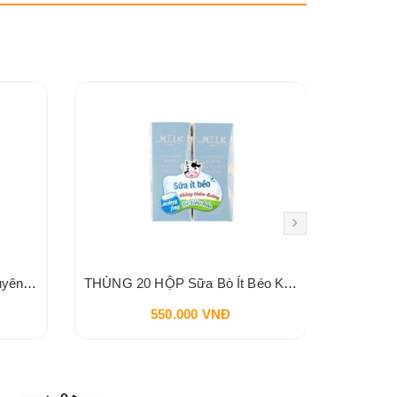
THÙNG 20 HỘP Sữa Bò Nguyên Kem Không Lactose MMILK 180ml
THÙNG 20 HỘP Sữa Bò Ít Béo Không Lactose MMILK 180ml
550.000 VNĐ