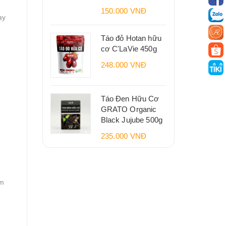
150.000 VNĐ
ạy
Táo đỏ Hotan hữu
cơ C'LaVie 450g
248.000 VNĐ
Táo Đen Hữu Cơ
GRATO Organic
Black Jujube 500g
235.000 VNĐ
em