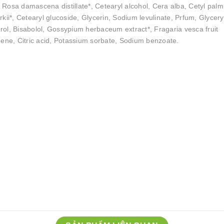
Rosa damascena distillate*, Cetearyl alcohol, Cera alba, Cetyl palmi
ii*, Cetearyl glucoside, Glycerin, Sodium levulinate, Prfum, Glycery
ol, Bisabolol, Gossypium herbaceum extract*, Fragaria vesca fruit
monene, Citric acid, Potassium sorbate, Sodium benzoate.