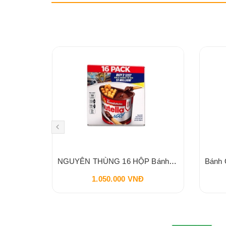
Nước Tương Mật Hoa Dừa SOKFARM Cho BÉ 60ml
NGUYÊN THÙNG 16 HỘP Bánh Que Chấm Bơ Cacao Hạt Phỉ Snack Nutella & Go Breadstick 52g
1.050.000 VNĐ