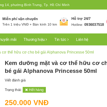
ng 14, phường Bình Trưng, Tp. Hồ Chí Minh
Hỗ trợ 24/7
Miễn phí vận chuyển
Trên 1 triệu VNĐ + Bán kính 10 km
0936037518
Hotline:
huyến mãi
Thương hiệu
Tin tức
Liên hệ
cơ thể hữu cơ cho bé gái Alphanova Princesse 50ml
Kem dưỡng mặt và cơ thể hữu cơ c
bé gái Alphanova Princesse 50ml
Viết đánh giá
Trạng thái:
Hết hàng
250.000 VNĐ