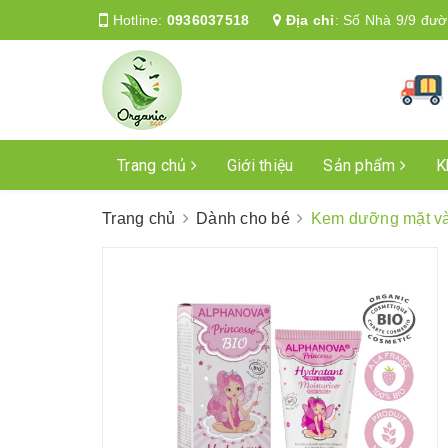
Hotline:
0936037518
Địa chỉ
:
Số Nhà 9/9 đườ
Trang chủ
Giới thiệu
Sản phẩm
K
Trang chủ
Dành cho bé
Kem dưỡng mặt và 