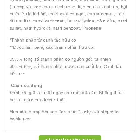
(hương vị), kẹo cao su cellulose, kẹo cao su xanthan, bột
nước ép lá lô hội*, chiết xuất cỏ ngọt, carrageenan, natri
dừa sulfat, canxi cacbonat , lauroyl lysine, cồ.n dừa, natri
sulfat, natri hydroxit, natri benzoat, limonene.
*Thành phần từ canh tác hữu cơ.
**Được làm bằng các thành phần hữu cơ.
99,5% tổng số thành phần có nguồn gốc tự nhiên
30,5% tổng số thành phần được sản xuất bởi Canh tác
hữu cơ
Cách sử dụng
Đánh răng 3 lần một ngày sau mỗi bữa ăn. Không thích
hợp cho trẻ em dưới 7 tuổi.
#kemdanhrang #huuco #organic #coslys #toothpaste
#whiteness