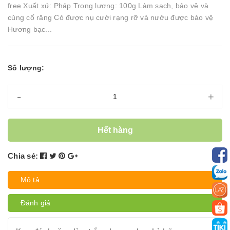
free Xuất xứ: Pháp Trọng lượng: 100g Làm sạch, bảo vệ và
củng cố răng Có được nụ cười rạng rỡ và nướu được bảo vệ
Hương bạc...
Số lượng:
-
+
Hết hàng
Chia sẻ:
Mô tả
Đánh giá