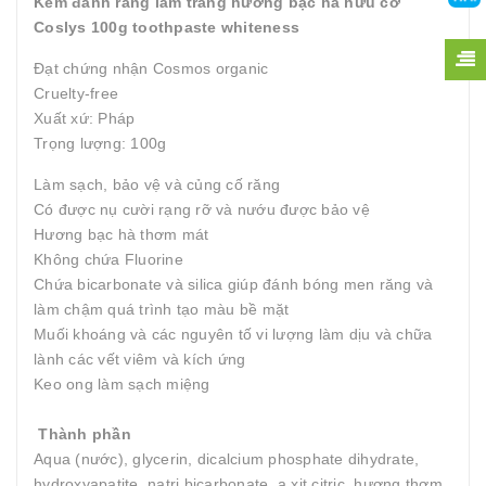
Kem đánh răng làm trắng hương bạc hà hữu cơ
Coslys 100g toothpaste whiteness
Đạt chứng nhận Cosmos organic
Cruelty-free
Xuất xứ: Pháp
Trọng lượng: 100g
Làm sạch, bảo vệ và củng cố răng
Có được nụ cười rạng rỡ và nướu được bảo vệ
Hương bạc hà thơm mát
Không chứa Fluorine
Chứa bicarbonate và silica giúp đánh bóng men răng và
làm chậm quá trình tạo màu bề mặt
Muối khoáng và các nguyên tố vi lượng làm dịu và chữa
lành các vết viêm và kích ứng
Keo ong làm sạch miệng
Thành phần
Aqua (nước), glycerin, dicalcium phosphate dihydrate,
hydroxyapatite, natri bicarbonate, a.xit citric, hương thơm