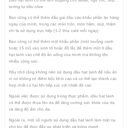
Dầu hạt lanh có thể làm topping cho salad, ngũ cốc, súp…
tương tự dầu olive
Bạn cũng có thể thêm dầu gai dầu vào khẩu phần ăn hàng
ngày của mình, trong các món trộn, món hầm, súp, thậm
chí là sử dụng trực tiếp (1-2 thìa café mỗi ngày)
Bạn cũng có thể thêm một khẩu phần (một muỗng canh
hoặc 15 ml) vào sinh tố hoặc đồ lắc để thêm một ít dầu
hạt lanh vào chế độ ăn uống của mình mà không tốn
nhiều công sức.
Hãy nhớ rằng không nên sử dụng dầu hạt lanh để nấu ăn
vì nó không có điểm bốc khói cao và có thể tạo thành các
hợp chất có hại khi tiếp xúc với nhiệt độ cao
Ngoài việc được sử dụng trong thực phẩm, dầu hạt lanh
có thể được thoa lên da để tăng cường sức khỏe của da
và tăng độ ẩm cho da.
Ngoài ra, một số người sử dụng dầu hạt lanh làm mặt nạ
cho tóc để thúc đẩy sự phát triển và bóng mượt.