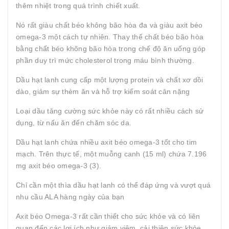
thêm nhiệt trong quá trình chiết xuất.
Nó rất giàu chất béo không bão hòa đa và giàu axit béo
omega-3 một cách tự nhiên. Thay thế chất béo bão hòa
bằng chất béo không bão hòa trong chế độ ăn uống góp
phần duy trì mức cholesterol trong máu bình thường.
Dầu hạt lanh cung cấp một lượng protein và chất xơ dồi
dào, giảm sự thèm ăn và hỗ trợ kiểm soát cân nặng
Loại dầu tăng cường sức khỏe này có rất nhiều cách sử
dụng, từ nấu ăn đến chăm sóc da.
Dầu hạt lanh chứa nhiều axit béo omega-3 tốt cho tim
mạch. Trên thực tế, một muỗng canh (15 ml) chứa 7.196
mg axit béo omega-3 (3).
Chỉ cần một thìa dầu hạt lanh có thể đáp ứng và vượt quá
nhu cầu ALA hàng ngày của bạn
Axit béo Omega-3 rất cần thiết cho sức khỏe và có liên
quan đến các lợi ích như giảm viêm, cải thiện sức khỏe