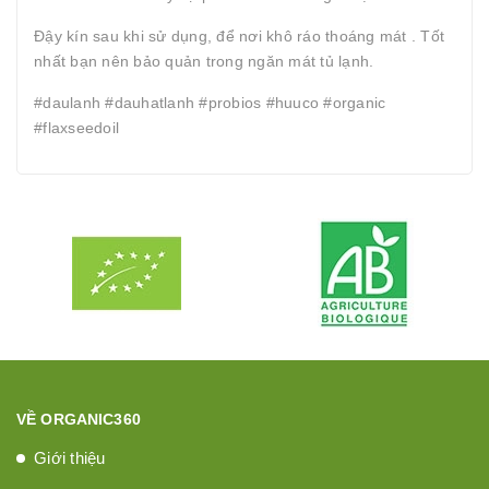
Đậy kín sau khi sử dụng, để nơi khô ráo thoáng mát . Tốt
nhất bạn nên bảo quản trong ngăn mát tủ lạnh.
#daulanh #dauhatlanh #probios #huuco #organic
#flaxseedoil
VỀ ORGANIC360
Giới thiệu