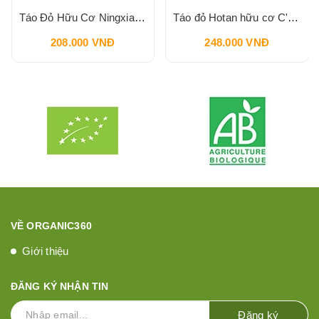
Táo Đỏ Hữu Cơ Ningxia C'LAVIE 450g
Táo đỏ Hotan hữu cơ C'LaVie 450g
208.000 VNĐ
248.000 VNĐ
VỀ ORGANIC360
Giới thiệu
ĐĂNG KÝ NHẬN TIN
Đăng ký