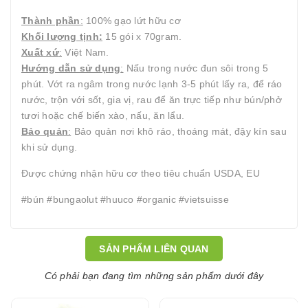
Thành phần
:
100% gạo lứt hữu cơ
Khối lượng tịnh:
15 gói x 70gram.
Xuất xứ
:
Việt Nam.
Hướng dẫn sử dụng
:
Nấu trong nước đun sôi trong 5
phút. Vớt ra ngâm trong nước lạnh 3-5 phút lấy ra, để ráo
nước, trộn với sốt, gia vị, rau để ăn trực tiếp như bún/phở
tươi hoặc chế biến xào, nấu, ăn lẩu.
Bảo quản
:
Bảo quản nơi khô ráo, thoáng mát, đậy kín sau
khi sử dụng.
Được chứng nhận hữu cơ theo tiêu chuẩn USDA, EU
#bún #bungaolut #huuco #organic #vietsuisse
SẢN PHẨM LIÊN QUAN
Có phải bạn đang tìm những sản phẩm dưới đây