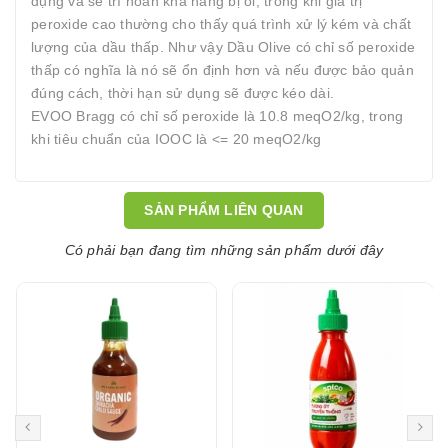
dụng và sẽ trì hoãn khả năng bị ôi, trong khi giá trị
peroxide cao thường cho thấy quá trình xử lý kém và chất
lượng của dầu thấp. Như vậy Dầu Olive có chỉ số peroxide
thấp có nghĩa là nó sẽ ổn định hơn và nếu được bảo quản
đúng cách, thời hạn sử dụng sẽ được kéo dài.
EVOO Bragg có chỉ số peroxide là 10.8 meqO2/kg, trong
khi tiêu chuẩn của IOOC là <= 20 meqO2/kg
SẢN PHẨM LIÊN QUAN
Có phải bạn đang tìm những sản phẩm dưới đây