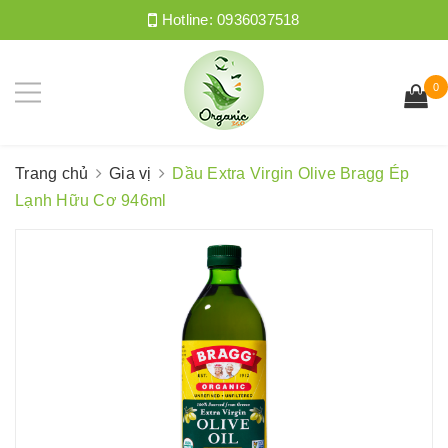
Hotline:
0936037518
0
Trang chủ
Gia vị
Dầu Extra Virgin Olive Bragg Ép
Lạnh Hữu Cơ 946ml