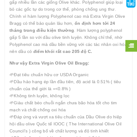
gấp nhiều lần các giống Olive khác. Polyphenol giúp loại
bỏ các gốc tự do trong cơ thể, phòng chống ung thư.
Chính vì hàm lượng Polyphenol cao mà Extra Virgin Olive
Bragg có thể bảo quản lâu hơn,
ổn định hơn tới 24
tháng trong điều kiện thường
. Hàm lượng polyphenol
gấp 5 lần so với dầu olive tinh luyện. Không chỉ thế, nhờ
Polyphenol cao mà dầu bền vững với các tác nhân oxi hóa
nên dầu có
điểm khói rất cao 205 độ C.
Như vậy Extra Virgin Olive Oil Bragg:
🌱Đạt tiêu chuẩn hữu cơ USDA Organic
🌱Dầu hảo hạng ép lần đầu tiên, độ acid là 0.51% ( tiêu
chuẩn của thế giới là =<0.8% )
🌱Không tinh luyện, không lọc
🌱Giàu chất béo chuỗi ngắn chưa bão hòa tốt cho tim
mạch và chất chống oxi hóa
🌱Đáp ứng và vượt xa tiêu chuẩn của Dầu Olive do hiệp
hội dầu olive Quốc tế IOOC ( The International Olive Oil
Council’s ) công bố về chất lượng và độ tinh khiết