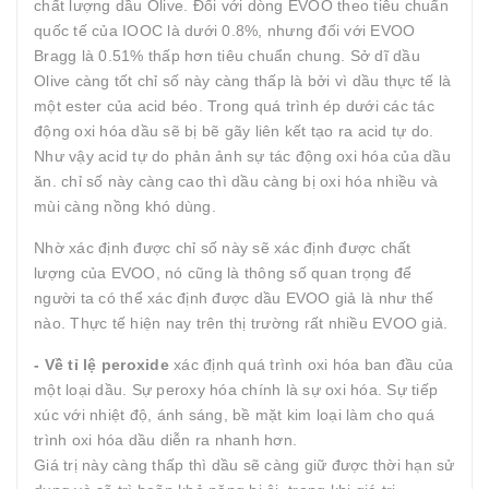
chất lượng dầu Olive. Đối với dòng EVOO theo tiêu chuẩn
quốc tế của IOOC là dưới 0.8%, nhưng đối với EVOO
Bragg là 0.51% thấp hơn tiêu chuẩn chung. Sở dĩ dầu
Olive càng tốt chỉ số này càng thấp là bởi vì dầu thực tế là
một ester của acid béo. Trong quá trình ép dưới các tác
động oxi hóa dầu sẽ bị bẽ gãy liên kết tạo ra acid tự do.
Như vậy acid tự do phản ảnh sự tác động oxi hóa của dầu
ăn. chỉ số này càng cao thì dầu càng bị oxi hóa nhiều và
mùi càng nồng khó dùng.
Nhờ xác định được chỉ số này sẽ xác định được chất
lượng của EVOO, nó cũng là thông số quan trọng để
người ta có thể xác định được dầu EVOO giả là như thế
nào. Thực tế hiện nay trên thị trường rất nhiều EVOO giả.
- Về tỉ lệ peroxide
xác định quá trình oxi hóa ban đầu của
một loại dầu. Sự peroxy hóa chính là sự oxi hóa. Sự tiếp
xúc với nhiệt độ, ánh sáng, bề mặt kim loại làm cho quá
trình oxi hóa dầu diễn ra nhanh hơn.
Giá trị này càng thấp thì dầu sẽ càng giữ được thời hạn sử