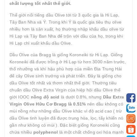
chất lượng tốt nhất thế giới.
Thế giới nổi tiếng dầu Olive tới từ 3 quốc gia là Hi Lạp,
Tây Ban Nha và Ý. Trong khi Ý là quốc gia tiêu thụ olive
nhiều hơn là sản xuất, họ thường nhập khẩu dầu olive từ
Hi Lạp và Tây Ban Nha để trộn với dầu của họ, trong khi
Hi Lạp chỉ xuất khẩu dầu Olive.
Dầu Olive của Bragg là giống Koroneiki từ Hi Lạp. Giống
Koroneiki đã được trồng ở Hi Lạp từ hơn 3000 năm trước,
thổ nhưỡng và khí hậu phù hợp của miền Địa Trung Hải
để cây Olive sinh trưởng và phát triển. Đây là giống cho
dầu Olive tốt nhất và thơm nhất thế giới. Thường tiêu
chuẩn dầu Olive Extra Virgin của hiệp hội dầu Olive thế
giới IOOC
nồng độ acid
là dưới 0.8%, nhưng
Dầu Extra
Virgin Olive Hữu Cơ Bragg là 0.51%
nên dầu không có
mùi nồng như những dầu Olive khác vì độ acid cao ( trừ
dầu Olive tinh luyện đã được trung hòa, lọc, tẩy khiến nó
gần như không có mùi ). Đặc biệt giống Koroneiki cũng
chứa nhiều
polyphenol
là một chất chống oxi hóa mạnh