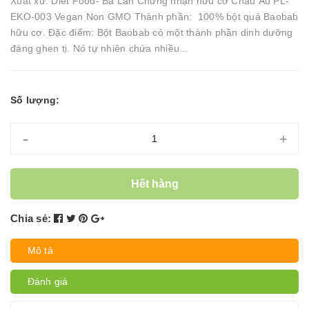
Xuất xứ: Diet Food- Ba Lan Chứng nhận hữu cơ Châu Âu PL-
EKO-003 Vegan Non GMO Thành phần: 100% bột quả Baobab
hữu cơ. Đặc điểm: Bột Baobab có một thành phần dinh dưỡng
đáng ghen tị. Nó tự nhiên chứa nhiều...
Số lượng:
-
+
Hết hàng
Chia sẻ:
Mô tả
Đánh giá