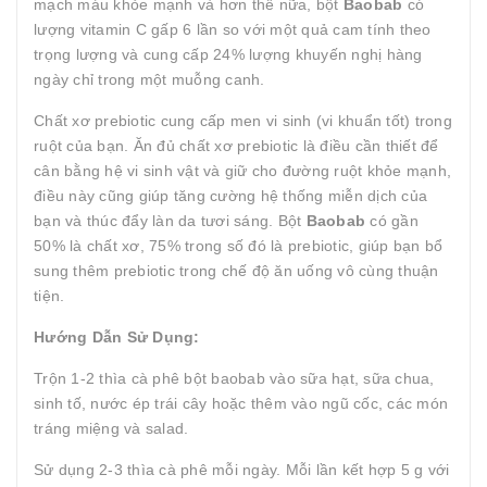
mạch máu khỏe mạnh và hơn thế nữa, bột
Baobab
có
lượng vitamin C gấp 6 lần so với một quả cam tính theo
trọng lượng và cung cấp 24% lượng khuyến nghị hàng
ngày chỉ trong một muỗng canh.
Chất xơ prebiotic cung cấp men vi sinh (vi khuẩn tốt) trong
ruột của bạn. Ăn đủ chất xơ prebiotic là điều cần thiết để
cân bằng hệ vi sinh vật và giữ cho đường ruột khỏe mạnh,
điều này cũng giúp tăng cường hệ thống miễn dịch của
bạn và thúc đẩy làn da tươi sáng. Bột
Baobab
có gần
50% là chất xơ, 75% trong số đó là prebiotic, giúp bạn bổ
sung thêm prebiotic trong chế độ ăn uống vô cùng thuận
tiện.
Hướng
Dẫn
Sử
Dụng
:
Trộn 1-2 thìa cà phê bột baobab vào sữa hạt, sữa chua,
sinh tố, nước ép trái cây hoặc thêm vào ngũ cốc, các món
tráng miệng và salad.
Sử dụng 2-3 thìa cà phê mỗi ngày. Mỗi lần kết hợp 5 g với